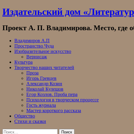
Skip
Издательский дом «Литерату
to
content
Проект А. П. Владимирова. Место, где 
Владимиров А.П
Пространство Чуда
Изобразительное искусство
Вернисаж
Культура
Творчество наших читателей
Проза
Игорь Гревцев
Александр Козин
Николай Кулешов
Егор Козлов. Проба пера
Психология в творческом процессе
Гость журнала
Мастер короткого рассказа
Общество
Стихи и сказки
Найти: