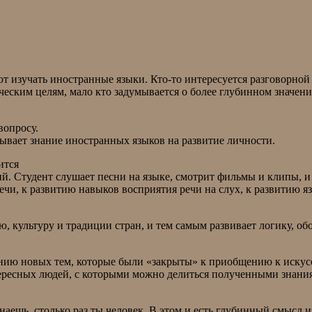
т изучать иностранные языки. Кто-то интересуется разговорной 
ическим целям, мало кто задумывается о более глубинном значен
вопросу.
зывает знание иностранных языков на развитие личности.
ится
й. Студент слушает песни на языке, смотрит фильмы и клипы, и 
ечи, к развитию навыков восприятия речи на слух, к развитию 
, культуру и традиции стран, и тем самым развивает логику, обо
нию новых тем, которые были «закрыты» к приобщению к искусст
нтересных людей, с которыми можно делиться полученными знани
знаешь, столько раз ты человек. В этом и есть глубинный смысл 