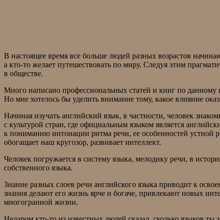
В настоящее время все больше людей разных возрастов начинаю
а кто-то желает путешествовать по миру. Следуя этим прагмат
в обществе.
Много написано профессиональных статей и книг по данному 
Но мне хотелось бы уделить внимание тому, какое влияние ока
Начиная изучать английский язык, в частности, человек знаком
с культурой стран, где официальным языком является английски
к пониманию интонации ритма речи, ее особенностей устной р
обогащает наш кругозор, развивает интеллект.
Человек погружается в систему языка, мелодику речи, в историю
собственного языка.
Знание разных слоев речи английского языка приводит к освое
знания делают его жизнь ярче и богаче, привлекают новых и
многогранной жизни.
Недаром кто-то из известных людей сказал, сколько языков ты 