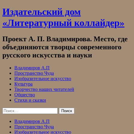
Skip
Издательский дом
to
content
«Литературный коллайдер»
Проект А. П. Владимирова. Место, где
объединяются творцы современного
русского искусства и науки
Владимиров А.П
Пространство Чуда
Изобразительное искусство
Культура
Творчество наших читателей
Общество
Стихи и сказки
Найти:
Владимиров А.П
Пространство Чуда
Изобразительное искусство