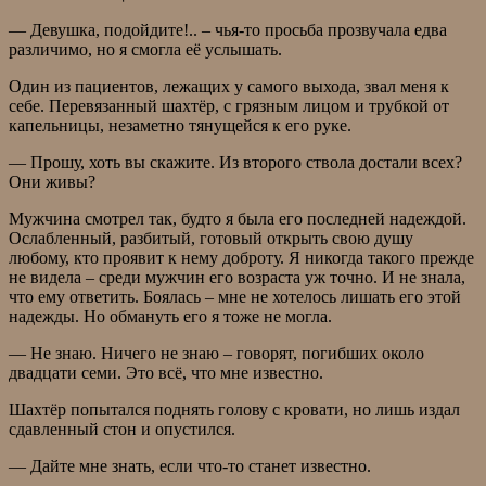
— Девушка, подойдите!.. – чья-то просьба прозвучала едва
различимо, но я смогла её услышать.
Один из пациентов, лежащих у самого выхода, звал меня к
себе. Перевязанный шахтёр, с грязным лицом и трубкой от
капельницы, незаметно тянущейся к его руке.
— Прошу, хоть вы скажите. Из второго ствола достали всех?
Они живы?
Мужчина смотрел так, будто я была его последней надеждой.
Ослабленный, разбитый, готовый открыть свою душу
любому, кто проявит к нему доброту. Я никогда такого прежде
не видела – среди мужчин его возраста уж точно. И не знала,
что ему ответить. Боялась – мне не хотелось лишать его этой
надежды. Но обмануть его я тоже не могла.
— Не знаю. Ничего не знаю – говорят, погибших около
двадцати семи. Это всё, что мне известно.
Шахтёр попытался поднять голову с кровати, но лишь издал
сдавленный стон и опустился.
— Дайте мне знать, если что-то станет известно.