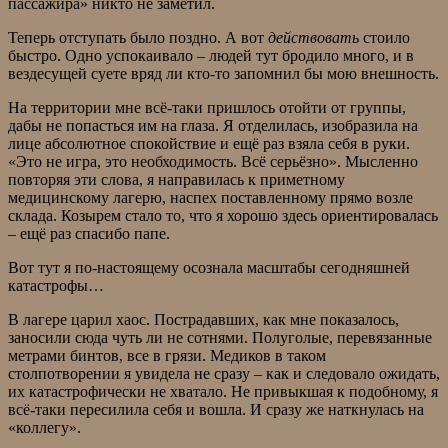
пассажира» никто не заметил.
Теперь отступать было поздно. А вот
действовать
стоило
быстро. Одно успокаивало – людей тут бродило много, и в
вездесущей суете вряд ли кто-то запомнил бы мою внешность.
На территории мне всё-таки пришлось отойти от группы,
дабы не попасться им на глаза. Я отделилась, изобразила на
лице абсолютное спокойствие и ещё раз взяла себя в руки.
«Это не игра, это необходимость. Всё серьёзно». Мысленно
повторяя эти слова, я направилась к приметному
медицинскому лагерю, наспех поставленному прямо возле
склада. Козырем стало то, что я хорошо здесь ориентировалась
– ещё раз спасибо папе.
Вот тут я по-настоящему осознала масштабы сегодняшней
катастрофы…
В лагере царил хаос. Пострадавших, как мне показалось,
заносили сюда чуть ли не сотнями. Полуголые, перевязанные
метрами бинтов, все в грязи. Медиков в таком
столпотворении я увидела не сразу – как и следовало ожидать,
их катастрофически не хватало. Не привыкшая к подобному, я
всё-таки пересилила себя и вошла. И сразу же наткнулась на
«коллегу».