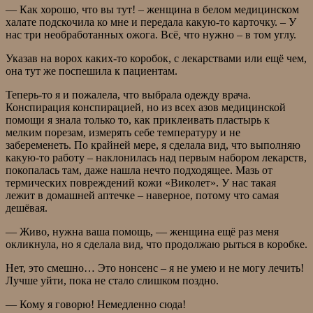
— Как хорошо, что вы тут! – женщина в белом медицинском
халате подскочила ко мне и передала какую-то карточку. – У
нас три необработанных ожога. Всё, что нужно – в том углу.
Указав на ворох каких-то коробок, с лекарствами или ещё чем,
она тут же поспешила к пациентам.
Теперь-то я и пожалела, что выбрала одежду врача.
Конспирация конспирацией, но из всех азов медицинской
помощи я знала только то, как приклеивать пластырь к
мелким порезам, измерять себе температуру и не
забеременеть. По крайней мере, я сделала вид, что выполняю
какую-то работу – наклонилась над первым набором лекарств,
покопалась там, даже нашла нечто подходящее. Мазь от
термических повреждений кожи «Виколет». У нас такая
лежит в домашней аптечке – наверное, потому что самая
дешёвая.
— Живо, нужна ваша помощь, — женщина ещё раз меня
окликнула, но я сделала вид, что продолжаю рыться в коробке.
Нет, это смешно… Это нонсенс – я не умею и не могу лечить!
Лучше уйти, пока не стало слишком поздно.
— Кому я говорю! Немедленно сюда!