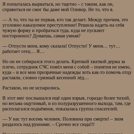
Я попыталась вырваться, но тщетно – с таким, как он,
справиться не смог бы даже мой Оливер. Не то, что я.
— А то, что ты не первая, кто так делает. Между прочим, это
уголовно наказуемое преступление! Решила надеть на себя
чужую форму и пробраться туда, куда не пускают
посторонних? Думаешь, самая умная?
— Отпусти меня, кому сказала! Отпусти! У меня… тут…
работает отец… Я…
Но он не собирался этого делать. Крепкой хваткой держа за
плечо, сотрудник СЧС повёл меня с собой – понятия не имею,
куда – и все мои призрачные надежды хоть как-то помочь отцу
растаяли, словно грязный весенний лёд…
Растаяли, но не испарились.
В этот миг послышался ещё один взрыв, гораздо более тихий,
но весьма ощутимый, и из полуразрушенного выхода, там, где
располагался подъёмник, показалась группа спасателей.
— У нас тут восемь человек. Половина при смерти! – эхом
раздалось над руинами. – Срочно все сюда!!!