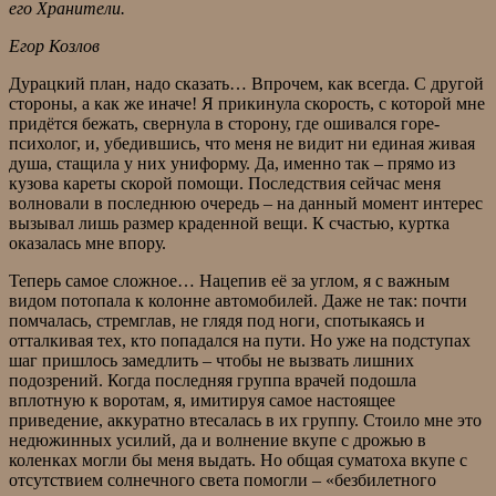
его Хранители.
Егор Козлов
Дурацкий план, надо сказать… Впрочем, как всегда. С другой
стороны, а как же иначе! Я прикинула скорость, с которой мне
придётся бежать, свернула в сторону, где ошивался горе-
психолог, и, убедившись, что меня не видит ни единая живая
душа, стащила у них униформу. Да, именно так – прямо из
кузова кареты скорой помощи. Последствия сейчас меня
волновали в последнюю очередь – на данный момент интерес
вызывал лишь размер краденной вещи. К счастью, куртка
оказалась мне впору.
Теперь самое сложное… Нацепив её за углом, я с важным
видом потопала к колонне автомобилей. Даже не так: почти
помчалась, стремглав, не глядя под ноги, спотыкаясь и
отталкивая тех, кто попадался на пути. Но уже на подступах
шаг пришлось замедлить – чтобы не вызвать лишних
подозрений. Когда последняя группа врачей подошла
вплотную к воротам, я, имитируя самое настоящее
приведение, аккуратно втесалась в их группу. Стоило мне это
недюжинных усилий, да и волнение вкупе с дрожью в
коленках могли бы меня выдать. Но общая суматоха вкупе с
отсутствием солнечного света помогли – «безбилетного