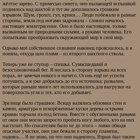
жёлтое зарево. С примесью синего, оно пылающей вспышкой
поднялось над шахтой и тут же дополнилось громким
взрывом. Шум, грохот, гул, крики… Люди побежали в разные
стороны, земля под ногами задрожала – словно началось
настоящее землетрясение. Оно и было настоящим, только
вызванным не природными силами, а руками человека. Его
попытками преобразовать окружающий мир в
свой
мир.
Однако моё собственное сознание наконец прояснилось, и я
поняла, откуда шло пламя – из второго шахтного ствола.
Теперь уже не ступор – спешка. Сумасшедший и
безостановочный бег. Я неслась в сторону взрыва на всех
порах, не замечая никого и ничего. Огонь ещё не успели
потушить, а я уже добралась до его источника: развалин,
которые раньше много лет использовались для выгрузки на
поверхность угля и тех, кто его добывает.
Зрелище было страшное. Всюду валялись обломки стен и
камни, арматура и искорёженные куски дерева острыми
краями торчали из-под бетона. Вместе с обугленными рамами
от окон они могли запросто пробить ногу любого, кто на них
наступит. Но спасателям было не до этого – ловко обходя
опасные участки, они уже бежали в сторону пламени,
надеясь… Я не знаю, на что они надеялись. Взрыв был таким