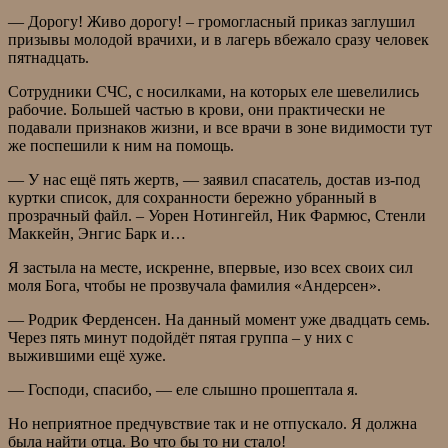
— Дорогу! Живо дорогу! – громогласный приказ заглушил
призывы молодой врачихи, и в лагерь вбежало сразу человек
пятнадцать.
Сотрудники СЧС, с носилками, на которых еле шевелились
рабочие. Большей частью в крови, они практически не
подавали признаков жизни, и все врачи в зоне видимости тут
же поспешили к ним на помощь.
— У нас ещё пять жертв, — заявил спасатель, достав из-под
куртки список, для сохранности бережно убранный в
прозрачный файл. – Уорен Нотингейл, Ник Фармюс, Стенли
Маккейн, Энгис Барк и…
Я застыла на месте, искренне, впервые, изо всех своих сил
моля Бога, чтобы не прозвучала фамилия «Андерсен».
— Родрик Ферденсен. На данный момент уже двадцать семь.
Через пять минут подойдёт пятая группа – у них с
выжившими ещё хуже.
— Господи, спасибо, — еле слышно прошептала я.
Но неприятное предчувствие так и не отпускало. Я должна
была найти отца. Во что бы то ни стало!