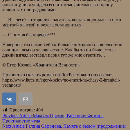
или лицу, но я увидела его и тотчас ринулась в сторону
колонны с пострадавшими.
— Вы чего? – оторопел спасатель, когда я вцепилась в него
мёртвой хваткой и велела остановиться.
— С ним всё в порядке???
Наверное, глаза мои сейчас больше походили на волчьи или
совиные, чем на человеческие. Как бы то ни было, столь
дикий взгляд заставил парня тут же мне ответить…
© Егор Козлов «Хранители Вечности»
Полностью скачать роман на ЛитРес можно по ссылке:
https://www.litres.ru/egor-kozlov/ne-smotri-na-chasy-2-hraniteli-
vechnosti/
Просмотров:
404
Навигация
Previous Article
Максим Орехов, Виктория Фомина
Пространство чуда
по
Next Article
Галина Сафонова. Память о былом (продолжение)