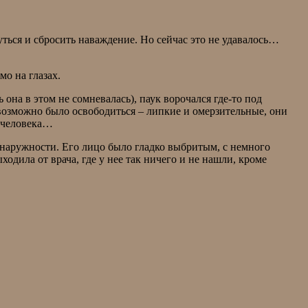
нуться и сбросить наваждение. Но сейчас это не удавалось…
мо на глазах.
она в этом не сомневалась), паук ворочался где-то под
возможно было освободиться – липкие и омерзительные, они
о человека…
 наружности. Его лицо было гладко выбритым, с немного
одила от врача, где у нее так ничего и не нашли, кроме