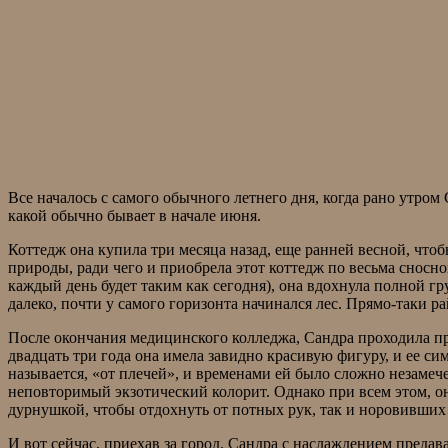
Все началось с самого обычного летнего дня, когда рано утро
какой обычно бывает в начале июня.
Коттедж она купила три месяца назад, еще ранней весной, чтоб
природы, ради чего и приобрела этот коттедж по весьма сносной
каждый день будет таким как сегодня), она вдохнула полной гр
далеко, почти у самого горизонта начинался лес. Прямо-таки ра
После окончания медицинского колледжа, Сандра проходила пра
двадцать три года она имела завидно красивую фигуру, и ее с
называется, «от плечей», и временами ей было сложно незамеч
неповторимый экзотический колорит. Однако при всем этом, он
дурнушкой, чтобы отдохнуть от потных рук, так и норовивших
И вот сейчас, приехав за город, Сандра с наслаждением предав