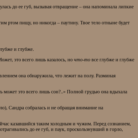
нулась до ее губ, вызывая отвращение – она напоминала липкие
 ртом пищу, но никогда – паутину. Твое тело отныне будет
лубже и глубже.
ожет, это всего лишь казалось, но
что-то
все глубже и глубже
ивлением она обнаружила, что лежит на полу. Разминая
ь может это всего лишь сон?..» Полной грудью она вдыхала
ло), Сандра собралась и не обращая внимание на
ейчас казавшийся таким холодным и чужим. Перед сознанием,
отрагивались до ее губ, и паук, проскользнувший в горло,