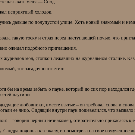
ете называть меня — Спод.
ежал неприятный холодок.
нулись дальше по полупустой улице. Хоть новый знакомый и немн
овала такую тоску и страх перед наступающей ночью, что пригла
давно ожидал подобного приглашения.
х журналов мод, стопкой лежавших на журнальном столике. Каза
акомый, тот загадочно ответил:
отя бы на время забыть о пауке, который до сих пор находился гд
 сетей паутины.
едыдущие любовники, вместе взятые – он требовал снова и снова,
трогали ее лицо. Сидящий внутри паук пошевелился, что вызвал
ой! – говорил черный незнакомец, отвратительно прикасаясь к ее
. Сандра подошла к зеркалу, и посмотрела на свое измученное л