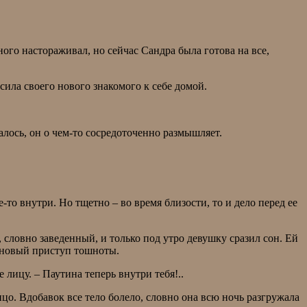
ого настораживал, но сейчас Сандра была готова на все,
сила своего нового знакомого к себе домой.
лось, он о чем-то сосредоточенно размышляет.
е-то внутри. Но тщетно – во время близости, то и дело перед ее
 словно заведенный, и только под утро девушку сразил сон. Ей
о новый приступ тошноты.
 лицу. – Паутина теперь внутри тебя!..
ицо. Вдобавок все тело болело, словно она всю ночь разгружала