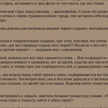
 паука, застывшего в трех футах от того места, где она стояла.
нический страх перед пауками, – арахнофобию. Стоило ей увиде
я ночью в самом страшном районе города, чем заставить себя под
рах.
ока девушка рассматривала мерзкое черное создание, неподвижно 
сила в отвратительное создание, при этом, чувствуя, что сейчас
Боже, для чего природа создала этих тварей?! Неужели и без тог
ва против пауков!» — подумала она с сожалением.
озноб, казалось вот-вот паук покажется снова… Или подкрадется 
заперла комнату и проверила, нет ли щелей, куда бы мог пролезт
 них, и теперь паук уже подбирается к ней, в предвкушении сем
, она видела перед собой черного паука, подбирающегося все бл
 стягивало. Посмотрев вниз, она в бессилии дернулась и застон
вала спальню, но щелей так и не нашла. Впрочем найти отверсти
отревшись в зеркало, заметила большие синяки под глазами. «Н
могая страх и тошноту, найти и убить паука?»