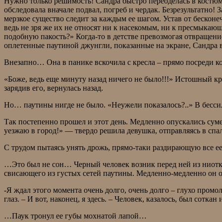
Нужно только решимость! Сандра быстро переоделась в костюм 
обследовала вначале подвал, погреб и чердак. Безрезультатно!
мерзкое существо следит за каждым ее шагом. Устав от бескон
ведь не зря же их не относят ни к насекомым, ни к пресмыка
подобную пакость?» Когда-то в детстве превозмогая отвращение
оплетенные паутиной джунгли, показанные на экране, Сандра в
Внезапно… Она в панике вскочила с кресла – прямо посреди ко
«Боже, ведь еще минуту назад ничего не было!!!» Истошный к
зарядив его, вернулась назад.
Но… паутины нигде не было. «Неужели показалось?..» В бесси
Так постепенно прошел и этот день. Медленно опускались суме
уезжаю в город!» — твердо решила девушка, отправляясь в спал
С трудом пытаясь унять дрожь, прямо-таки раздирающую все е
…Это был не сон… Черный человек возник перед ней из ниотку
свисающего из густых сетей паутины. Медленно-медленно он 
-Я ждал этого момента очень долго, очень долго – глухо про
глаз. – И вот, наконец, я здесь. – Человек, казалось, был сотка
…Паук тронул ее губы мохнатой лапой…