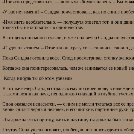
-Приятно представиться, — вновь улыбнулся парень. – Вы мож
-У вас нет имени? – Сандра почувствовала, как по спине проб
-Имя знать необязательно, — полушутя ответил тот, и они дви
только бы не оставаться в одиночестве.
В тот день они много гуляли, и уже под вечер Сандра почувств
-С удовольствием. – Ответил он, сразу согласившись, словно 
Пока Сандра готовила кофе, Спод просматривал стопку женски
Когда же она поинтересовалась, чем же занимается ее новый зн
-Когда-нибудь ты об этом узнаешь.
В тот же вечер, Сандра отдалась ему по своей воле, в надежде х
глазами возникал паук, неподвижно сидящий в глубине густых
Спод оказался ненасытен, — с ним не могли тягаться все ее пр
вновь снился черный человек, и его липкие, паутинные руки 
-Ты должна есть паутину, жить в паутине, ты должна быть со мн
Поутру Спод ушел восвояси, пообещав позвонить где-то к обеду