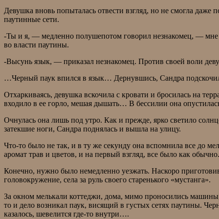
Девушка вновь попыталась отвести взгляд, но не смогла даже 
паутинные сети.
-Ты и я, — медленно полушепотом говорил незнакомец, — мне 
во власти паутины.
-Высунь язык, — приказал незнакомец. Против своей воли дев
…Черный паук впился в язык… Дернувшись, Сандра подскочила н
Отхаркиваясь, девушка вскочила с кровати и бросилась на тер
входило в ее горло, мешая дышать… В бессилии она опустилась
Очнулась она лишь под утро. Как и прежде, ярко светило солн
затекшие ноги, Сандра поднялась и вышла на улицу.
Что-то было не так, и в ту же секунду она вспомнила все до 
аромат трав и цветов, и на первый взгляд, все было как обычно
Конечно, нужно было немедленно уезжать. Наскоро приготовив 
головокружение, села за руль своего старенького «мустанга».
За окном мелькали коттеджи, дома, мимо проносились машины,
то и дело возникал паук, висящий в густых сетях паутины. Чер
казалось, шевелится где-то внутри….