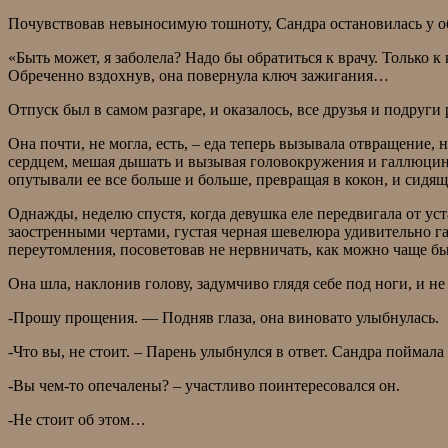
Почувствовав невыносимую тошноту, Сандра остановилась у об
«Быть может, я заболела? Надо бы обратиться к врачу. Только к
Обреченно вздохнув, она повернула ключ зажигания…
Отпуск был в самом разгаре, и оказалось, все друзья и подруги
Она почти, не могла, есть, – еда теперь вызывала отвращение, 
сердцем, мешая дышать и вызывая головокружения и галлюцина
опутывали ее все больше и больше, превращая в кокон, и сид
Однажды, неделю спустя, когда девушка еле передвигала от ус
заостренными чертами, густая черная шевелюра удивительно гар
переутомления, посоветовав не нервничать, как можно чаще б
Она шла, наклонив голову, задумчиво глядя себе под ноги, и не
-Прошу прощения. — Подняв глаза, она виновато улыбнулась.
-Что вы, не стоит. – Парень улыбнулся в ответ. Сандра поймала
-Вы чем-то опечалены? – участливо поинтересовался он.
-Не стоит об этом…