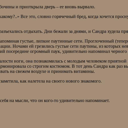
очины и приоткрыла дверь – ее вновь вырвало.
 какому?..» Все это, словно горячечный бред, когда хочется прос
 разъехались отдыхать. Дни бежали за днями, и Сандра худела пря
напоминая густые, липкие паутинные сети. Проглоченный (теперь 
ции. Ночами ей грезились густые сети паутины, из которых не
ящий посередине огромный паук, удивительно напоминал черног
талости ноги, она познакомилась с молодым человеком приятной
монировала со строгим костюмом. В тот день Сандра как раз вых
ывать на свежем воздухе и принимать витамины.
 заметила, как налетела на своего нового знакомого.
 себя на мысли, что он кого-то удивительно напоминает.