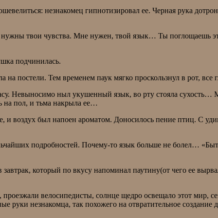
пошевелиться: незнакомец гипнотизировал ее. Черная рука дотро
нужны твои чувства. Мне нужен, твой язык… Ты поглощаешь этим
ушка подчинилась.
а постели. Тем временем паук мягко проскользнул в рот, все г
расу. Невыносимо ныл укушенный язык, во рту стояла сухость… М
 на пол, и тьма накрыла ее…
це, и воздух был напоен ароматом. Доносилось пение птиц. С уд
мельчайших подробностей. Почему-то язык больше не болел… «Быт
.
завтрак, который по вкусу напоминал паутину(от чего ее вырва
 проезжали велосипедисты, солнце щедро освещало этот мир, с
ные руки незнакомца, так похожего на отвратительное создание д