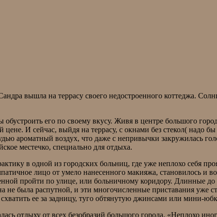
м Сандра вышла на террасу своего недостроенного коттеджа. Сол
ы обустроить его по своему вкусу. Живя в центре большого город
 цене. И сейчас, выйдя на террасу, с окнами без стекол( надо б
удью ароматный воздух, что даже с непривычки закружилась голов
йское местечко, специально для отдыха.
ктику в одной из городских больниц, где уже неплохо себя проя
импатичное лицо от умело нанесенного макияжа, становилось и в
енной пройти по улице, или больничному коридору. Длинные до 
а не была распутной, и эти многочисленные приставания уже ст
 схватить ее за задницу, туго обтянутую джинсами или мини-ю
алась отдыху от всех безобразий большого города. «Неплохо иног