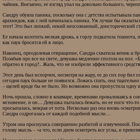
чайник. Внезапно, ее взгляд упал на довольно большого, черного
Сандру обуяла паника, поскольку она с детства испытывала па
арахнидов, как с ней начиналась паника. Уж лучше бы оказатьс
этот! Это был липкий, некий неосознанный, доисторический ст
Ее начала колотить мелкая дрожь, к горлу подкатила тошнота, п
как паук бросится ей в лицо.
Наконец, преодолевая отвращение, Сандра схватила веник и бро
Позабыв про все на свете, девушка медленно сползла на пол. «
обратно в город?.. Жаль, что не изобрели эффективного средст
Этот день был испорчен, несмотря на жару, ее до сих пор бил 
сегодня паук больше не появился. Ложась спать, она тщательно 
– щелей вроде бы не было. Но возможно она пропустила одну из
Ночь прошла, словно в кошмаре, временами проваливаясь в сон
мгновение, и он… Девушка пыталась бежать, но ее ноги что-то
просыпалась, мокрая от пота. Несколько раз она вновь осматри
Сандра содрогалась от каждой подобной мысли…
Утром она проснулась совершенно разбитой и измученной. Посм
голову мысль – «а что, если днем осмотреть все углы, и превоз