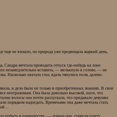
нце еще не взошло, но природа уже предвещала жаркий день,
а, Сандра мечтала проводить отпуск где-нибудь на лоне
ы их незамедлительно вставить, — мелькнуло в голове, — не
а. Насколько хватало глаз, вдаль тянулись поля, далеко-
вила, и дело было не только в приобретенных знаниях. В свои
овсе неотразимым. Она была довольно высокой, ноги, что
талии волосы она почти распускала, что придавало девушке
али порядком надоедать. Временами она даже мечтала стать
бкой…
да побыть в одиночестве, — думала она, ставя на плиту