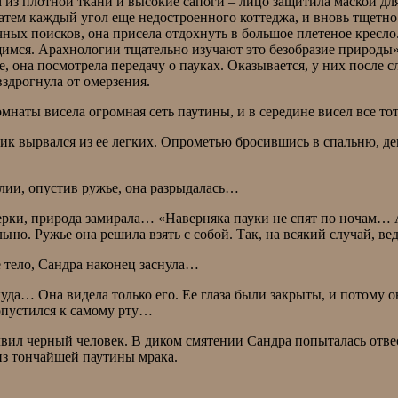
из плотной ткани и высокие сапоги – лицо защитила маской для
 Затем каждый угол еще недостроенного коттеджа, и вновь тщетно
ечных поисков, она присела отдохнуть в большое плетеное кресл
ющимся. Арахнологии тщательно изучают это безобразие природы
, она посмотрела передачу о пауках. Оказывается, у них после 
здрогнула от омерзения.
мнаты висела огромная сеть паутины, и в середине висел все то
рик вырвался из ее легких. Опрометью бросившись в спальню, д
лии, опустив ружье, она разрыдалась…
рки, природа замирала… «Наверняка пауки не спят по ночам… А э
ьню. Ружье она решила взять с собой. Так, на всякий случай, в
е тело, Сандра наконец заснула…
да… Она видела только его. Ее глаза были закрыты, и потому он
опустился к самому рту…
молвил черный человек. В диком смятении Сандра попыталась от
н из тончайшей паутины мрака.