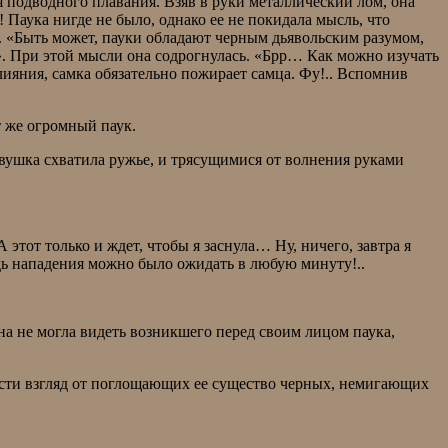
 подводного плавания. Взяв в руки металлический лом, она
! Паука нигде не было, однако ее не покидала мысль, что
о. «Быть может, пауки обладают черным дьявольским разумом,
». При этой мысли она содрогнулась. «Брр… Как можно изучать
слияния, самка обязательно пожирает самца. Фу!.. Вспомнив
т же огромный паук.
евушка схватила ружье, и трясущимися от волнения руками
тот только и ждет, чтобы я заснула… Ну, ничего, завтра я
едь нападения можно было ожидать в любую минуту!..
а не могла видеть возникшего перед своим лицом паука,
вести взгляд от поглощающих ее существо черных, немигающих