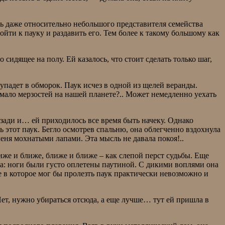
ть даже относительно небольшого представителя семейства
ойти к пауку и раздавить его. Тем более к такому большому как
сидящее на полу. Ей казалось, что стоит сделать только шаг,
 упадет в обморок. Паук исчез в одной из щелей веранды.
о мало мерзостей на нашей планете?.. Может немедленно уехать
сзади и… ей приходилось все время быть начеку. Однако
ь этот паук. Бегло осмотрев спальню, она облегченно вздохнула
еня мохнатыми лапами. Эта мысль не давала покоя!..
иже и ближе, ближе и ближе – как слепой перст судьбы. Еще
ала: ноги были густо оплетены паутиной. С дикими воплями она
е в которое мог бы пролезть паук практически невозможно и
ет, нужно убираться отсюда, а еще лучше… тут ей пришла в