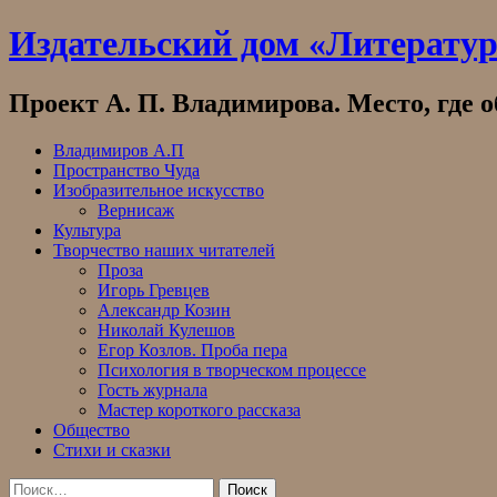
Skip
Издательский дом «Литерату
to
content
Проект А. П. Владимирова. Место, где 
Владимиров А.П
Пространство Чуда
Изобразительное искусство
Вернисаж
Культура
Творчество наших читателей
Проза
Игорь Гревцев
Александр Козин
Николай Кулешов
Егор Козлов. Проба пера
Психология в творческом процессе
Гость журнала
Мастер короткого рассказа
Общество
Стихи и сказки
Найти: