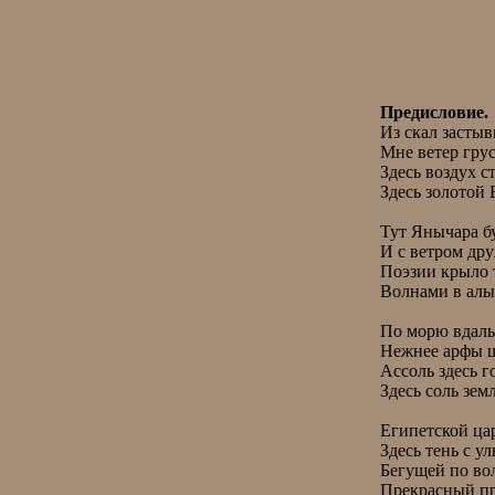
Предисловие.
 Из скал застывшие виденья

 Мне ветер грусти навевал.

 Здесь воздух стонет от преданий,

 Здесь золотой Бахчисарай.

 Тут Янычара бухта плещет

 И с ветром дружит Карадаг,

 Поэзии крыло трепещет

 Волнами в алых парусах.

 По морю вдаль несётся эхо,

 Нежнее арфы шелест волн.

 Ассоль здесь горы сохранили,

 Здесь соль земли – морская соль.

 Египетской царицы бродит

 Здесь тень с улыбкой на устах.

 Бегущей по волнам проходит

 Прекрасный призрак в небесах.
