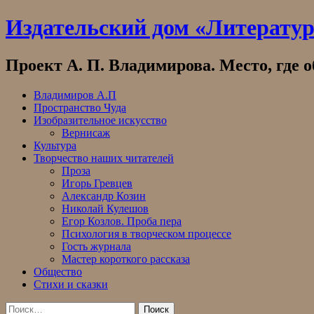
Skip
Издательский дом «Литерату
to
content
Проект А. П. Владимирова. Место, где 
Владимиров А.П
Пространство Чуда
Изобразительное искусство
Вернисаж
Культура
Творчество наших читателей
Проза
Игорь Гревцев
Александр Козин
Николай Кулешов
Егор Козлов. Проба пера
Психология в творческом процессе
Гость журнала
Мастер короткого рассказа
Общество
Стихи и сказки
Найти: