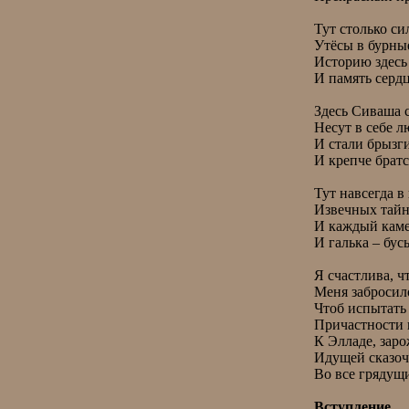
 Тут столько силы сохранили

 Утёсы в бурные года,

 Историю здесь не забыли

 И память сердца тут жива.

 Здесь Сиваша седые воды

 Несут в себе людскую кровь,

 И стали брызги солонее

 И крепче братская любовь.

 Тут навсегда в глубинах моря

 Извечных тайн великий прах,

 И каждый камень мудрость дарит

 И галька – бусы Таиах.

 Я счастлива, что проведенье

 Меня забросило сюда,

 Чтоб испытать одно мгновенье

 Причастности и отторженья

 К Элладе, зарождённой в пене,

 Идущей сказочным виденьем

 Во все грядущие века.

Вступление