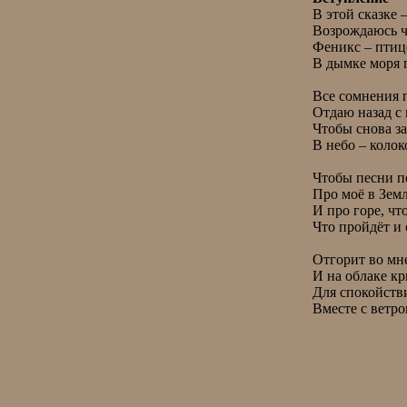
 В этой сказке – небылице

 Возрождаюсь чудо – птицей,

 Феникс – птицей золотистой

 В дымке моря голубой.

 Все сомнения прибою

 Отдаю назад с волною

 Чтобы снова за судьбою

 В небо – колокол лететь.

 Чтобы песни петь про счастье

 Про моё в Земле участье,

 И про горе, что не море,

 Что пройдёт и отболит.

 Отгорит во мне закатом,

 И на облаке крылатом

 Для спокойствия куда–то

 Вместе с ветро