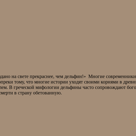
здано на свете прекраснее, чем дельфин!» Многие современник
опреки тому, что многие истории уходят своими корнями в древ
ем. В греческой мифологии дельфины часто сопровождают бого
мерти в страну обетованную.