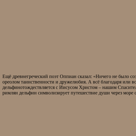
Ещё древнегреческий поэт Оппиан сказал: «Ничего не было со
ореолом таинственности и дружелюбия. А всё благодаря или в
дельфинотождествляется с Иисусом Христом – нашим Спасител
римлян дельфин символизирует путешествие души через море с