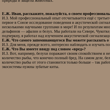
природы и защиты животных.
Е.Ж. Иван, расскажите, пожалуйста, о своем профессиона
И.З. Мой профессиональный опыт отсчитывается ещё с третьего
первое в Союзе исследование поведения и акустической сигна
несколькими научными группами в мире! И по результатам мн
дельфинов — афалин и белух. Мы работали на Севере, Чукотке,
подчеркну, я работал над изучением аккустической сигнализ
Е.Ж. Что самого запоминающегося Вы можете рассказать о 
И.З. Для меня, прежде всего, интересно наблюдать и изучать 
Е.Ж. Что Вы имеете ввиду под словом «вред»?
И.З. Вот, например, белухи поражают своим спокойствием и не
количество рыбы, что конечно полный бред. На самом деле, бе
количество рыбы от этого становится только больше – так рабо
экосистемы нужны зубатые киты.