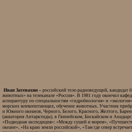
Иван Затевахин –
российский теле-радиоведущий, кандидат 
животных» на телеканале «Россия». В 1981 году окончил каф
аспирантуру по специальностям «гидробиология» и «экология».
морских млекопитающих, обучение животных. Участник прибре
и Южного океанов, Черного, Белого, Красного, Желтого, Баре
(акватория Антарктиды), в Гвинейском, Бискайском и Анадыр
«Подводная экспедиция»: «Между сушей и морем», «Путешестви
океане», «На краю земли российской», «Там где север встречае