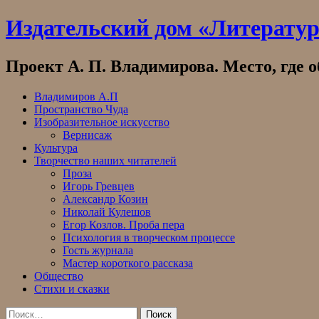
Skip
Издательский дом «Литерату
to
content
Проект А. П. Владимирова. Место, где 
Владимиров А.П
Пространство Чуда
Изобразительное искусство
Вернисаж
Культура
Творчество наших читателей
Проза
Игорь Гревцев
Александр Козин
Николай Кулешов
Егор Козлов. Проба пера
Психология в творческом процессе
Гость журнала
Мастер короткого рассказа
Общество
Стихи и сказки
Найти: