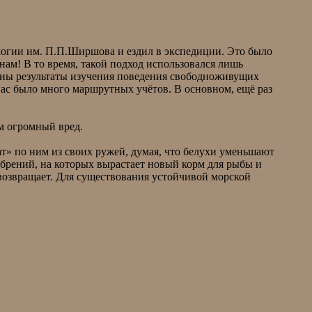
ологии им. П.П.Ширшова и ездил в экспедиции. Это было
ам! В то время, такой подход использовался лишь
жены результаты изучения поведения свободноживущих
нас было много маршрутных учётов. В основном, ещё раз
им огромный вред.
ат» по ним из своих ружей, думая, что белухи уменьшают
добрений, на которых вырастает новый корм для рыбы и
а возвращает. Для существования устойчивой морской