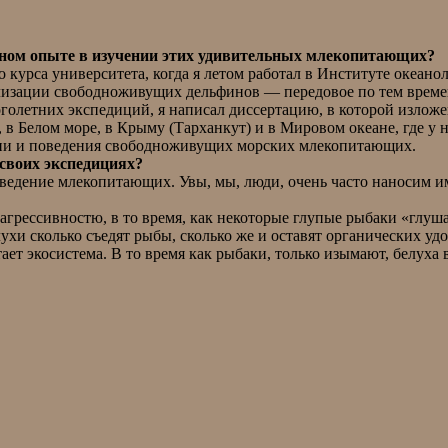
льном опыте в изучении этих удивительных млекопитающих?
 курса университета, когда я летом работал в Институте океан
лизации свободноживущих дельфинов — передовое по тем времен
оголетних экспедиций, я написал диссертацию, в которой изло
 в Белом море, в Крыму (Тарханкут) и в Мировом океане, где у 
ации и поведения свободноживущих морских млекопитающих.
своих экспедициях?
поведение млекопитающих. Увы, мы, люди, очень часто наносим 
агрессивностю, в то время, как некоторые глупые рыбаки «глуш
лухи сколько съедят рыбы, сколько же и оставят органических у
тает экосистема. В то время как рыбаки, только изымают, белух