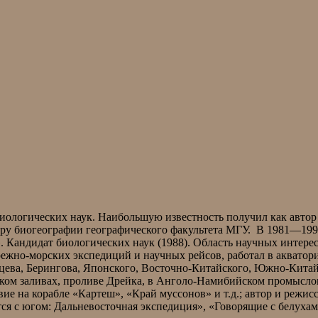
биологических наук. Наибольшую известность получил как авто
едру биогеографии географического факультета МГУ. В 1981—1
 Кандидат биологических наук (1988). Область научных интерес
жно-морских экспедиций и научных рейсов, работал в акватори
нцева, Берингова, Японского, Восточно-Китайского, Южно-Китай
ском заливах, проливе Дрейка, в Анголо-Намибийском промысл
е на корабле «Картеш», «Край муссонов» и т.д.; автор и режис
тся с югом: Дальневосточная экспедиция», «Говорящие с белухам