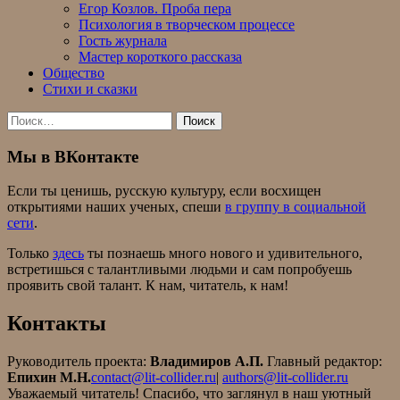
Егор Козлов. Проба пера
Психология в творческом процессе
Гость журнала
Мастер короткого рассказа
Общество
Стихи и сказки
Найти:
Мы в ВКонтакте
Если ты ценишь, русскую культуру, если восхищен
открытиями наших ученых, спеши
в группу в социальной
сети
.
Только
здесь
ты познаешь много нового и удивительного,
встретишься с талантливыми людьми и сам попробуешь
проявить свой талант. К нам, читатель, к нам!
Контакты
Руководитель проекта:
Владимиров А.П.
Главный редактор:
Епихин М.Н.
contact@lit-collider.ru
|
authors@lit-collider.ru
Уважаемый читатель! Спасибо, что заглянул в наш уютный