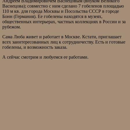
Андреем Владимировичем Васнецовым (внуком Великого
Васнецова); совместно с ним сделано 7 гобеленов площадью
110 м кв. для города Москвы и Посольства СССР в городе
Бонн (Германия). Ее гобелены находятся в музеях,
общественных интерьерах, частных коллекциях в России и за
рубежом.
Сама Люба живет и работает в Москве. Кстати, приглашает
всех заинтересованных лиц к сотрудничеству. Есть и готовые
гобелены, и возможность заказа.
А сейчас смотрим и любуемся ее работами.