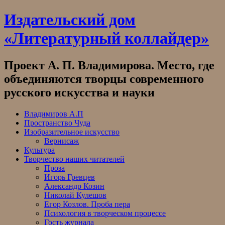
Skip
Издательский дом
to
content
«Литературный коллайдер»
Проект А. П. Владимирова. Место, где
объединяются творцы современного
русского искусства и науки
Владимиров А.П
Пространство Чуда
Изобразительное искусство
Вернисаж
Культура
Творчество наших читателей
Проза
Игорь Гревцев
Александр Козин
Николай Кулешов
Егор Козлов. Проба пера
Психология в творческом процессе
Гость журнала