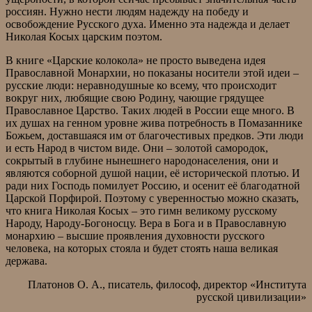
россиян. Нужно нести людям надежду на победу и
освобождение Русского духа. Именно эта надежда и делает
Николая Косых царским поэтом.
В книге «Царские колокола» не просто выведена идея
Православной Монархии, но показаны носители этой идеи –
русские люди: неравнодушные ко всему, что происходит
вокруг них, любящие свою Родину, чающие грядущее
Православное Царство. Таких людей в России еще много. В
их душах на генном уровне жива потребность в Помазаннике
Божьем, доставшаяся им от благочестивых предков. Эти люди
и есть Народ в чистом виде. Они – золотой самородок,
сокрытый в глубине нынешнего народонаселения, они и
являются соборной душой нации, её исторической плотью. И
ради них Господь помилует Россию, и осенит её благодатной
Царской Порфирой. Поэтому с уверенностью можно сказать,
что книга Николая Косых – это гимн великому русскому
Народу, Народу-Богоносцу. Вера в Бога и в Православную
монархию – высшие проявления духовности русского
человека, на которых стояла и будет стоять наша великая
держава.
Платонов О. А., писатель, философ, директор «Института
русской цивилизации»