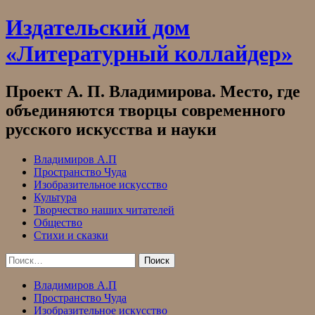
Skip
Издательский дом
to
content
«Литературный коллайдер»
Проект А. П. Владимирова. Место, где
объединяются творцы современного
русского искусства и науки
Владимиров А.П
Пространство Чуда
Изобразительное искусство
Культура
Творчество наших читателей
Общество
Стихи и сказки
Найти:
Владимиров А.П
Пространство Чуда
Изобразительное искусство