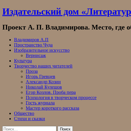
Skip
Издательский дом «Литерату
to
content
Проект А. П. Владимирова. Место, где 
Владимиров А.П
Пространство Чуда
Изобразительное искусство
Вернисаж
Культура
Творчество наших читателей
Проза
Игорь Гревцев
Александр Козин
Николай Кулешов
Егор Козлов. Проба пера
Психология в творческом процессе
Гость журнала
Мастер короткого рассказа
Общество
Стихи и сказки
Найти: