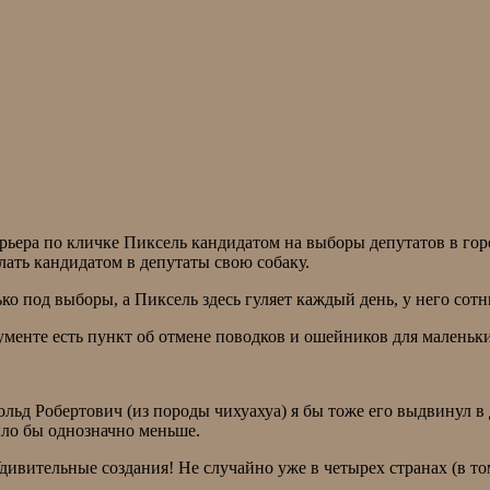
ьера по кличке Пиксель кандидатом на выборы депутатов в гор
лать кандидатом в депутаты свою собаку.
ко под выборы, а Пиксель здесь гуляет каждый день, у него сот
ументе есть пункт об отмене поводков и ошейников для маленьки
льд Робертович (из породы чихуахуа) я бы тоже его выдвинул в
ыло бы однозначно меньше.
дивительные создания! Не случайно уже в четырех странах (в 