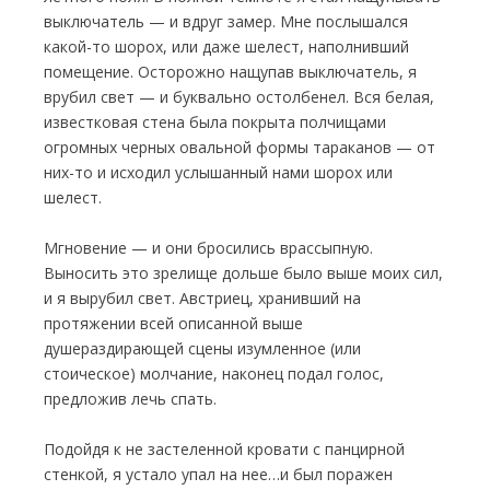
выключатель — и вдруг замер. Мне послышался
какой-то шорох, или даже шелест, наполнивший
помещение. Осторожно нащупав выключатель, я
врубил свет — и буквально остолбенел. Вся белая,
известковая стена была покрыта полчищами
огромных черных овальной формы тараканов — от
них-то и исходил услышанный нами шорох или
шелест.
Мгновение — и они бросились врассыпную.
Выносить это зрелище дольше было выше моих сил,
и я вырубил свет. Австриец, хранивший на
протяжении всей описанной выше
душераздирающей сцены изумленное (или
стоическое) молчание, наконец подал голос,
предложив лечь спать.
Подойдя к не застеленной кровати с панцирной
стенкой, я устало упал на нее…и был поражен