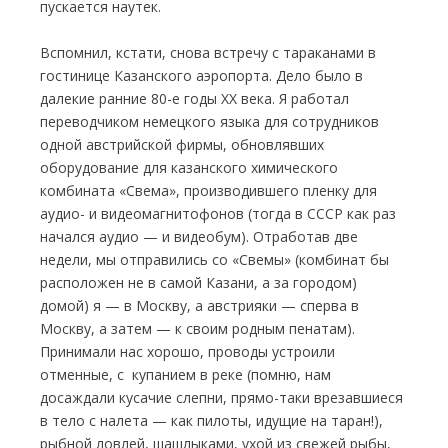
пускается наутек.
Вспомнил, кстати, снова встречу с тараканами в
гостинице Казанского аэропорта. Дело было в
далекие ранние 80-е годы ХХ века. Я работал
переводчиком немецкого языка для сотрудников
одной австрийской фирмы, обновлявших
оборудование для казанского химического
комбината «Свема», производившего пленку для
аудио- и видеомагнитофонов (тогда в СССР как раз
начался аудио — и видеобум). Отработав две
недели, мы отправились со «Свемы» (комбинат бы
расположен не в самой Казани, а за городом)
домой) я — в Москву, а австрияки — сперва в
Москву, а затем — к своим родным пенатам).
Принимали нас хорошо, проводы устроили
отменные, с купанием в реке (помню, нам
досаждали кусачие слепни, прямо-таки врезавшиеся
в тело с налета — как пилоты, идущие на таран!),
рыбной ловлей, шашлыками, ухой из свежей рыбы,