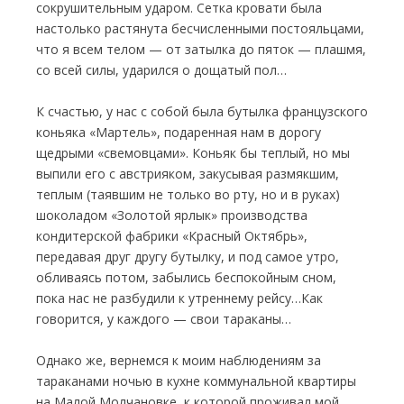
сокрушительным ударом. Сетка кровати была
настолько растянута бесчисленными постояльцами,
что я всем телом — от затылка до пяток — плашмя,
со всей силы, ударился о дощатый пол…
К счастью, у нас с собой была бутылка французского
коньяка «Мартель», подаренная нам в дорогу
щедрыми «свемовцами». Коньяк бы теплый, но мы
выпили его с австрияком, закусывая размякшим,
теплым (таявшим не только во рту, но и в руках)
шоколадом «Золотой ярлык» производства
кондитерской фабрики «Красный Октябрь»,
передавая друг другу бутылку, и под самое утро,
обливаясь потом, забылись беспокойным сном,
пока нас не разбудили к утреннему рейсу…Как
говорится, у каждого — свои тараканы…
Однако же, вернемся к моим наблюдениям за
тараканами ночью в кухне коммунальной квартиры
на Малой Молчановке, к которой проживал мой