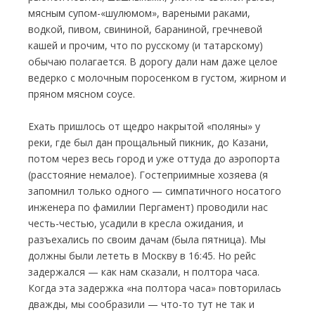
мясным супом-«шулюмом», вареными раками,
водкой, пивом, свининой, бараниной, гречневой
кашей и прочим, что по русскому (и татарскому)
обычаю полагается. В дорогу дали нам даже целое
ведерко с молочным поросенком в густом, жирном и
пряном мясном соусе.
Ехать пришлось от щедро накрытой «поляны» у
реки, где был дан прощальный пикник, до Казани,
потом через весь город и уже оттуда до аэропорта
(расстояние немалое). Гостеприимные хозяева (я
запомнил только одного — симпатичного носатого
инженера по фамилии Пергамент) проводили нас
честь-честью, усадили в кресла ожидания, и
разъехались по своим дачам (была пятница). Мы
должны были лететь в Москву в 16:45. Но рейс
задержался — как нам сказали, н полтора часа.
Когда эта задержка «на полтора часа» повторилась
дважды, мы сообразили — что-то тут не так и