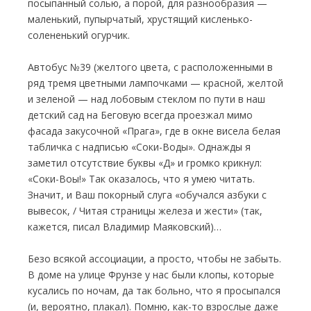
посыпанный солью, а порой, для разнообразия —
маленький, пупырчатый, хрустящий кисленько-
солененький огурчик.
Автобус №39 (желтого цвета, с расположенными в
ряд тремя цветными лампочками — красной, желтой
и зеленой — над лобовым стеклом по пути в наш
детский сад на Беговую всегда проезжал мимо
фасада закусочной «Прага», где в окне висела белая
табличка с надписью «Соки-Воды». Однажды я
заметил отсутствие буквы «Д» и громко крикнул:
«Соки-Воы!» Так оказалось, что я умею читать.
Значит, и Ваш покорный слуга «обучался азбуки с
вывесок, / Читая страницы железа и жести» (так,
кажется, писал Владимир Маяковский)…
Безо всякой ассоциации, а просто, чтобы не забыть.
В доме на улице Фрунзе у нас были клопы, которые
кусались по ночам, да так больно, что я просыпался
(и, вероятно, плакал). Помню, как-то взрослые даже