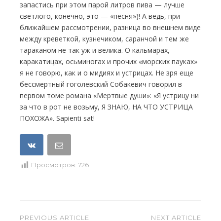
запастись при этом парой литров пива — лучше
светлого, конечно, это — «песня»)! А ведь, при
ближайшем рассмотрении, разница во внешнем виде
между креветкой, кузнечиком, саранчой и тем же
тараканом не так уж и велика. О кальмарах,
каракатицах, осьминогах и прочих «морских пауках»
я не говорю, как и о мидиях и устрицах. Не зря еще
бессмертный гоголевский Собакевич говорил в
первом томе романа «Мертвые души»: «Я устрицу ни
за что в рот не возьму, Я ЗНАЮ, НА ЧТО УСТРИЦА
ПОХОЖА». Sapienti sat!
Просмотров:
726
Навигация
PREVIOUS ARTICLE
NEXT ARTICLE