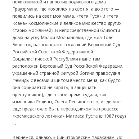
поликлиникой и напротив родильного дома
Грауэрмана, где появился на свет я, а до этого —
появились на свет моя мама, «тетя Туся» и «тетя
Ксана» Космолинские и великое множество других
старых москвичей). В непосредственной близости
дома на углу Малой Молчановки, где жил Толя
Биншток, располагался тогдашний Верховный Суд
Российской Советской Федеративной
Социалистической Республики (ныне там
расположен Верховный Суд Российской Федерации,
украшенный странной фигурой богини правосудия
Фемиды с весами и щитом вместо меча, как будто
она собирается не карать, а защищать
преступников), где в свое время судили, как
изменника Родины, Олега Пеньковского, и где мне
еще предстояло быть переводчиком на процессе
«кремлевского летчика» Матиаса Руста (в 1987 году)
…
Вернемся, однако, к бинштоковским тараканам. До