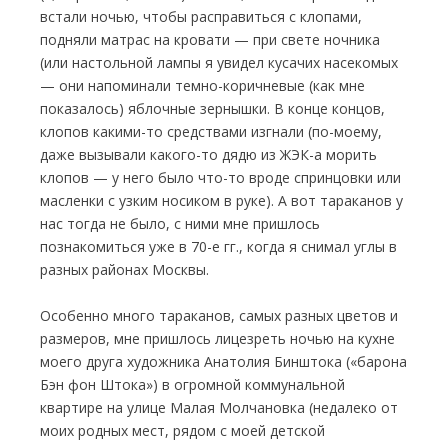
встали ночью, чтобы расправиться с клопами,
подняли матрас на кровати — при свете ночника
(или настольной лампы я увидел кусачих насекомых
— они напоминали темно-коричневые (как мне
показалось) яблочные зернышки. В конце концов,
клопов какими-то средствами изгнали (по-моему,
даже вызывали какого-то дядю из ЖЭК-а морить
клопов — у него было что-то вроде спринцовки или
масленки с узким носиком в руке). А вот тараканов у
нас тогда не было, с ними мне пришлось
познакомиться уже в 70-е гг., когда я снимал углы в
разных районах Москвы.
Особенно много тараканов, самых разных цветов и
размеров, мне пришлось лицезреть ночью на кухне
моего друга художника Анатолия Бинштока («барона
Бэн фон Штока») в огромной коммунальной
квартире на улице Малая Молчановка (недалеко от
моих родных мест, рядом с моей детской