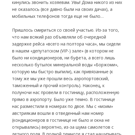
кинулись звонить хозяевам. Увы! Дома никого из них
не оказалось (все давно были на своих дачах), а
мобильных телефонов тогда еще не было…
Пришлось смириться со своей участью. Из-за того,
что нам всякий раз объявляли об очередной
задержке рейса «всего на полтора часа», мы сидели
в нашем «депутатском (VIP-) зале» (в котором не
было ни кондиционеров, ни буфета, а всего лишь
несколько бутылок минеральной воды «Боржоми»,
которую мы быстро выпили), как привязанные (к
тому же мы уже прошли весь аэропортовский,
таможенный и прочий контроль). Наконец, к
полуночи нас провели в гостиницу, расположенную
прямо в аэропорту. Было уже темно. В гостинице
нас разместили в номерах по двое. Мы с «моим»
австриякам вошли в отведенный нам номер
(кондиционеров в гостинице не было и окна не
открывались) вероятно, из-за шума самолетов с
летного поля. В полной темноте я стал нащупывать