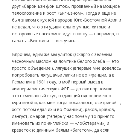
друг «барон Бэн фон Шток», прозванный на мощное
телосложение и рост «Биг-Бэном». Тогда я еще не
был знаком с кухней народов Юго-Восточной Азии и
не ведал, что эти удивительно умные, хитрые и
осторожные насекомые идут в пищу — например, в
салаты…Век живи — век учись…
Впрочем, едим же мы улиток (эскарго с зеленым
чесночным маслом на ломтике белого хлеба — это
просто объедение!), лягушек (впервые мне довелось
попробовать лягушачьи лапки не во Франции, а в
Германии в 1981 году, в мой первый выезд в
«империалистическую» ФРГ — до сих пор помню
этот смешанный вкус, отдающий одновременно
курятиной и, как мне тогда показалось, осетриной! -,
хотя потом едал их и во Франции), раков, крабов,
лангуст, омаров (теперь у нас почему-то принято
именовать их по-английски — «лобстерами») и
креветок (с длинным белым «багетом», да если