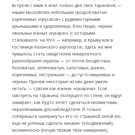
встречи с ними я знал только два типа тараканов —
наших московских небольших продолговатых
коричневых «прусаков» с рудиментарными
крылышками и здоровенных, блестящих, черных
овальных южных «кукарач» (с которыми
сталкивался на Юге — например, в Крыму или в
гостинице Казанского аэропорта). Здесь же мне
пришлось стать свидетелем невероятного
разнообразия окраски — от почти бесцветных,
беловатых, зеленоватых, салатовых, рыжих,
коричневых, пестреньких — до густо-вишневых и
черных. Причем некоторые из них даже умели
летать — совсем как южные «кукарачи». Если
смотреть на таракана, ползущего по стене, он вдруг
замирает, как будто хочет сделаться незаметным,
неразличимым для наблюдателя. И только
соберешься «шхерануть» его со страшной силой (но
еще не успеешь сделать никаких телодвижений),
молниеносно (почувствовав твое намерение),