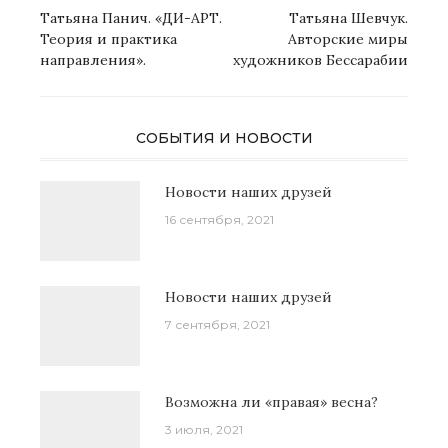
по
Татьяна Панич. «ДИ-АРТ.
Татьяна Шевчук.
записям
Теория и практика
Авторские миры
направления».
художников Бессарабии
СОБЫТИЯ И НОВОСТИ
Новости наших друзей
16 сентября, 2021
Новости наших друзей
7 сентября, 2021
Возможна ли «правая» весна?
3 июля, 2021