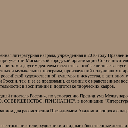
ная литературная награда, учрежденная в 2016 году Правлен
 при участии Московской городской организации Союза писател
наристам и другим деятелям искусств за особые личные заслуги
цертных и музыкальных программ, произведений получивших ши
и российской художественной культуры и искусства, в активном
и России, так и за ее пределами), связанных с нравственным в
тельности; в воспитании и подготовке творческих кадров.
дный писатель России», по усмотрению Президиума Междунаро
СТВО. СОВЕРШЕНСТВО. ПРИЗНАНИЕ”, в номинации “Литература
ованием для рассмотрения Президиумом Академии вопроса о на
звестные писатели, художники и видные общественные деятели