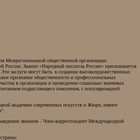
ием Межрегиональной общественной организации
ей России. Звание «Народный писатель России» присваивается
. Эти заслуги могут быть в создании высокохудожественных
рокое признание общественности и профессиональных
 участии в организации и проведении социально значимых
оспитанием подрастающего поколения, с популяризацией
дной академии современных искусств и Жюри, имеют
“.
граждении званием – Член-корреспондент Международной
 страны: