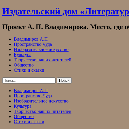
Skip
Издательский дом «Литерату
to
content
Проект А. П. Владимирова. Место, где 
Владимиров А.П
Пространство Чуда
Изобразительное искусство
Культура
Творчество наших читателей
Общество
Стихи и сказки
Найти:
Владимиров А.П
Пространство Чуда
Изобразительное искусство
Культура
Творчество наших читателей
Общество
Стихи и сказки