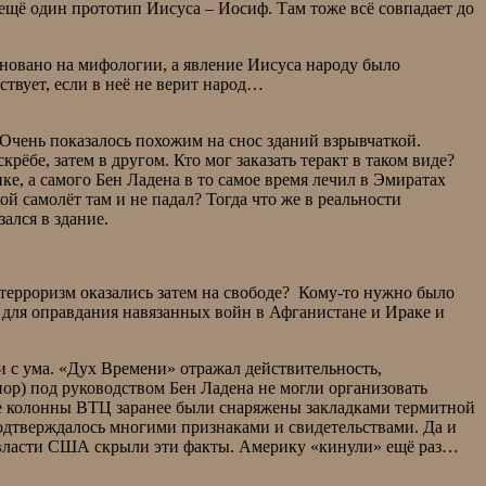
 ещё один прототип Иисуса – Иосиф. Там тоже всё совпадает до
сновано на мифологии, а явление Иисуса народу было
ствует, если в неё не верит народ…
Очень показалось похожим на снос зданий взрывчаткой.
рёбе, затем в другом. Кто мог заказать теракт в таком виде?
е, а самого Бен Ладена в то самое время лечил в Эмиратах
й самолёт там и не падал? Тогда что же в реальности
зался в здание.
 терроризм оказались затем на свободе? Кому-то нужно было
 для оправдания навязанных войн в Афганистане и Ираке и
 с ума. «Дух Времени» отражал действительность,
пор) под руководством Бен Ладена не могли организовать
е колонны ВТЦ заранее были снаряжены закладками термитной
одтверждалось многими признаками и свидетельствами. Да и
 а власти США скрыли эти факты. Америку «кинули» ещё раз…