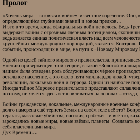
Пролог
«Хочешь мира – готовься к войне» известное изречение. Оно, 
определяющийся глубинами знаний и зовом предков…
И это в то время, когда официальных войн не велось. Ведь Тр
выдержит войны с огромным ядерным потенциалом, скопившимся
ведь является единая политическая власть над всем человечес
крупнейших международных корпораций, является Контроль. В
событий, происходящих в мире, на пути к «Новому Мировом
Одной из целей тайного мирового правительства, приписываем
мнению приверженцев этой теории, в такой «Золотой миллиар
нациям была отведена роль обслуживающих чёрное производств
остальное население, а это около пяти миллиардов людей, утв
революций, локальных войн и террора. Одной из наиболее поп
Иногда тайное Мировое правительство представляют сплавлен
поэтому, не хочется здесь останавливаться на основах – откуда,
Войны гражданские, локальные, международные военные конфлик
долго намерена ещё терпеть Земля на своём теле всё это? Во
теракты, массовые убийства, насилия, грабежи – и всё это, каз
зарождались новые миры, новые звёзды, планеты. Создавать вс
себя властелинами мира.
Дух Времени….