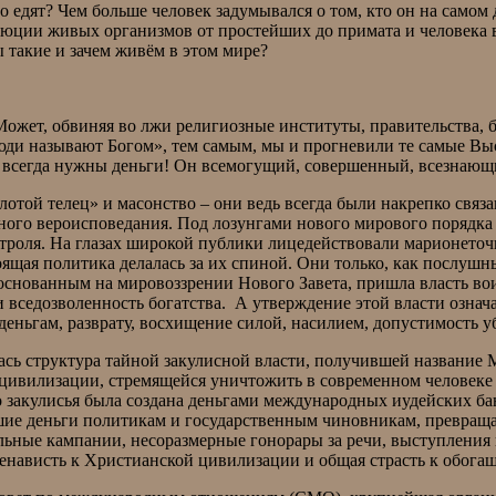
го едят? Чем больше человек задумывался о том, кто он на самом 
олюции живых организмов от простейших до примата и человека 
ы такие и зачем живём в этом мире?
Может, обвиняя во лжи религиозные институты, правительства, б
люди называют Богом», тем самым, мы и прогневили те самые Вы
 всегда нужны деньги! Он всемогущий, совершенный, всезнающи
лотой телец» и масонство – они ведь всегда были накрепко связа
ного вероисповедания. Под лозунгами нового мирового порядка 
онтроля. На глазах широкой публики лицедействовали марионето
щая политика делалась за их спиной. Они только, как послушны
снованным на мировоззрении Нового Завета, пришла власть вои
и вседозволенность богатства. А утверждение этой власти означ
деньгам, разврату, восхищение силой, насилием, допустимость
сь структура тайной закулисной власти, получившей название М
 цивилизации, стремящейся уничтожить в современном человеке 
ого закулисья была создана деньгами международных иудейских б
ие деньги политикам и государственным чиновникам, превращая 
ельные кампании, несоразмерные гонорары за речи, выступления 
яла ненависть к Христианской цивилизации и общая страст