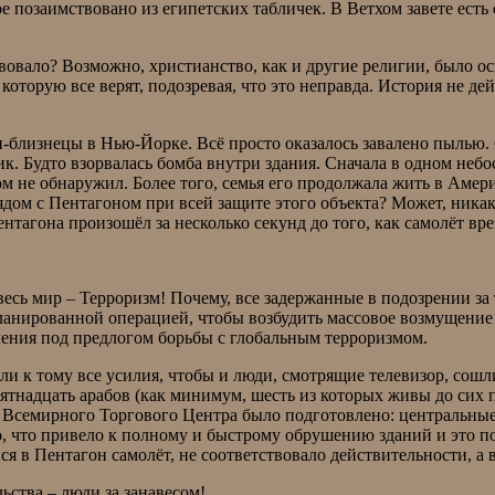
 позаимствовано из египетских табличек. В Ветхом завете есть
твовало? Возможно, христианство, как и другие религии, было о
оторую все верят, подозревая, что это неправда. История не дей
и-близнецы в Нью-Йорке. Всё просто оказалось завалено пылью. 
к. Будто взорвалась бомба внутри здания. Сначала в одном небоск
 не обнаружил. Более того, семья его продолжала жить в Америк
дом с Пентагоном при всей защите этого объекта? Может, никако
нтагона произошёл за несколько секунд до того, как самолёт вре
весь мир – Терроризм! Почему, все задержанные в подозрении за
спланированной операцией, чтобы возбудить массовое возмущение
ления под предлогом борьбы с глобальным терроризмом.
 к тому все усилия, чтобы и люди, смотрящие телевизор, сошли
вятнадцать арабов (как минимум, шесть из которых живы до сих 
 Всемирного Торгового Центра было подготовлено: центральны
о, что привело к полному и быстрому обрушению зданий и это п
йся в Пентагон самолёт, не соответствовало действительности,
ьства – люди за занавесом!