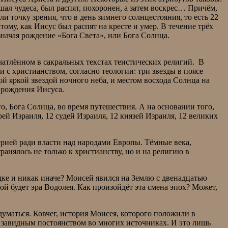
шал чудеса, был распят, похоронен, а затем воскрес… Причём,
и точку зрения, что в день зимнего солнцестояния, то есть 22
ому, как Иисус был распят на кресте и умер. В течение трёх
о дня, обозначая рождение «Бога Света», или Бога Солнца.
ечатлённом в сакральных текстах теистических религий. В
 с христианством, согласно теологии: три звезды в поясе
й яркой звездой ночного неба, и местом восхода Солнца на
ь место рождения Иисуса.
, Бога Солнца, во время путешествия. А на основании того,
рей Израиля, 12 судей Израиля, 12 князей Израиля, 12 великих
».
ерией ради власти над народами Европы. Тёмные века,
анялось не только к христианству, но и на религию в
ядке и никак иначе? Моисей явился на Землю с двенадцатью
ой будет эра Водолея. Как произойдёт эта смена эпох? Может,
уматься. Ковчег, история Моисея, которого положили в
с завидным постоянством во многих источниках. И это лишь