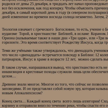
родился от девы 25 декабря, в тридцать лет начал проповедова
все без исключения, как под копирку. Чтобы объяснить причину
декабря, в самый короткий день в году (в северном полушарии)
дней изменение во времени восхода солнца незаметно. Зат
Теология означает с греческого Богословие, то есть, учение 
иудаизме Торой, в христианстве Библией, в исламе Кораном. Ес
Ориона (называемые также в наши дни «Три царя», или «Три во
горизонте. Это время соответствует Рождеству Иисуса, когд
Теми же учёными также утверждалось, что двенадцать учеников
что число «двенадцать» встречается повсюду в Библии: 12 коле
патриархов, Иисус в храме в возрасте 12 лет, можно сделать
В таком случае, напрашивался вывод, что христианство есть н
инквизиция и крестовые походы служили лишь цели обеспечить 
целом…
Древние знали многое. Многое из того, что сейчас не позволе
заповедями. И он представлял собой новую эру, которая называ
новым Апокалипсисом?
Конец света… Каждый конец света всего лишь аллегория! Сход
корзину и отправили вниз по течению реки, чтобы спасти его