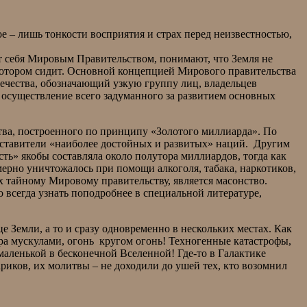
ое – лишь тонкости восприятия и страх перед неизвестностью,
ает себя Мировым Правительством, понимают, что Земля не
котором сидит. Основной концепцией Мирового правительства
вечества, обозначающий узкую группу лиц, владельцев
осуществление всего задуманного за развитием основных
тва, построенного по принципу «Золотого миллиарда». По
дставители «наиболее достойных и развитых» наций. Другим
ть» якобы составляла около полутора миллиардов, тогда как
ерно уничтожалось при помощи алкоголя, табака, наркотиков,
 тайному Мировому правительству, является масонство.
сегда узнать поподробнее в специальной литературе,
 Земли, а то и сразу одновременно в нескольких местах. Как
ра мускулами, огонь кругом огонь! Техногенные катастрофы,
й маленькой в бесконечной Вселенной! Где-то в Галактике
ариков, их молитвы – не доходили до ушей тех, кто возомнил