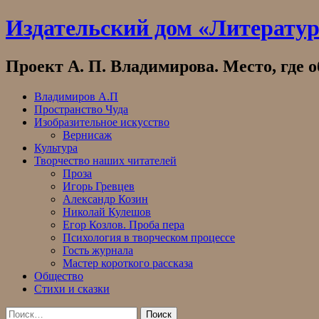
Skip
Издательский дом «Литерату
to
content
Проект А. П. Владимирова. Место, где 
Владимиров А.П
Пространство Чуда
Изобразительное искусство
Вернисаж
Культура
Творчество наших читателей
Проза
Игорь Гревцев
Александр Козин
Николай Кулешов
Егор Козлов. Проба пера
Психология в творческом процессе
Гость журнала
Мастер короткого рассказа
Общество
Стихи и сказки
Найти: