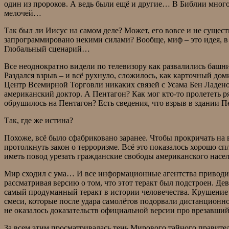
один из пророков. А ведь были ещё и другие… В Библии многое
мелочей…
Так был ли Иисус на самом деле? Может, его вовсе и не сущес
запрограммировано некими силами? Вообще, миф – это идея, в к
Глобальный сценарий…
Все неоднократно видели по телевизору как развалились башн
Раздался взрыв – и всё рухнуло, сложилось, как карточный доми
Центр Всемирной Торговли никаких связей с Усама Бен Ладеном
американский доктор. А Пентагон? Как мог кто-то пролететь ря
обрушилось на Пентагон? Есть сведения, что взрыв в здании Пе
Так, где же истина?
Похоже, всё было сфабриковано заранее. Чтобы прокричать на 
протолкнуть закон о терроризме. Всё это показалось хорошо 
иметь повод урезать гражданские свободы американского насе
Мир сходил с ума… И все информационные агентства приводили
рассматривая версию о том, что этот теракт был подстроен. Де
самый продуманный теракт в истории человечества. Крушение
смеси, которые после удара самолётов подорвали дистанционн
не оказалось доказательств официальной версии про врезавши
За всем этим просматривалась тень Мирового тайного правител