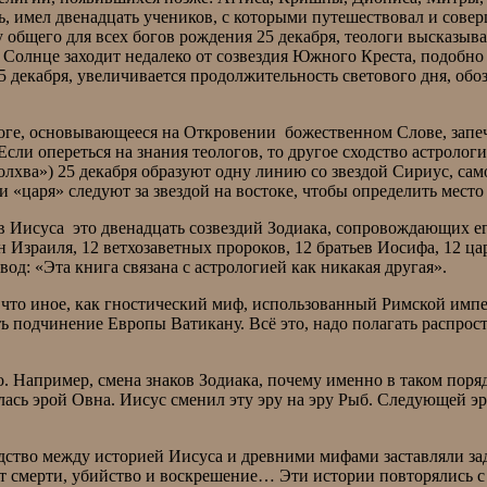
ть, имел двенадцать учеников, с которыми путешествовал и совер
 общего для всех богов рождения 25 декабря, теологи высказывал
 Солнце заходит недалеко от созвездия Южного Креста, подобно т
ем, 25 декабря, увеличивается продолжительность световог
о Боге, основывающееся на Откровении божественном Слове, зап
ли опереться на знания теологов, то другое сходство астрологии
лхва») 25 декабря образуют одну линию со звездой Сириус, само
а три «царя» следуют за звездой на востоке, чтобы определит
 Иисуса это двенадцать созвездий Зодиака, сопровождающих его
н Израиля, 12 ветхозаветных пророков, 12 братьев Иосифа, 12 ца
 вывод: «Эта книга связана с астрологией как никакая другая
е что иное, как гностический миф, использованный Римской имп
подчинение Европы Ватикану. Всё это, надо полагать распростр
но. Например, смена знаков Зодиака, почему именно в таком пор
лась эрой Овна. Иисус сменил эту эру на эру Рыб. Следующей эр
ство между историей Иисуса и древними мифами заставляли зад
 от смерти, убийство и воскрешение… Эти истории повторялись 