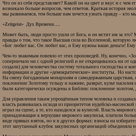
Что он из себя представляет? Какой он на цвет и вкус и с чем е
возникало больше вопросов, чем ответов. Краткая история эв
мы развиваемся, тем больше нам хочется узнать правду – кто м
«Zeitgeist» Дух Времени….
Может быть, люди просто ушли от Бога, и он мстит им за это? 
правды о том, что такое Высшая сила во Вселенной, которую 
«Бог любит вас. Он любит вас, и Ему нужны ваши деньги! Ему
Чем-то знакомым повеяло от этих проповедей. Ну, конечно, «Зо
соперничало ни с одной религией и не открещивалось ни от од
создали) для человечества систему тотального господства и к
информации и другие «демократические» институты. Но настоя
На смену богоданным монархиям и самодержавным царствам, о
поклонение Золотому тельцу и наживе, разврат, культ насилия 
были категорически осуждены в Библии: поклонение золотом, 
Для управления таким упрощённым типом человека и создавала
власть развивалась исходя из приоритетов иудейско-масонской
играл на сцене, а те, кто находился за кулисой. Власть миров
принадлежащие к верхушке мирового закулисья, платили больш
виде прямых взяток, но и в других формах: взносы на избират
этот запутанный клубок закулисных организаций объедин