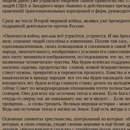
Миром давно уже управляло Мировое тайное правительство. 
людей США и Западного мира: бывших и действующих президен
правлений транснациональных корпораций и фирм, руководит
Сразу же после Второй мировой войны, являясь уже президент
подрывной деятельности против России:
«Окончится война, кое-как всё утрясётся, устроится. И мы бр
мозг, сознание людей способны к изменению. Посеяв там хаос
единомышленников, своих помощников и союзников в самой Рос
народа, окончательного, необратимого угасания его самосозна
них охоту заниматься изображением, исследованием, что ли, те
низменные человеческие чувства. Мы будем всячески поддержив
насилия, садизма, предательства словом, всякой безнравствен
станут нужны, превратятся в пережиток прошлого. Хамство и на
национализм и вражду народов все это мы будем насаждать ло
юношеских лет, будем всегда главную ставку делать на молодёж
сейчас Совет по международным отношениям почти полностью 
солнцем. Оно для всех нас источник тепла и жизни. Если Бога 
откуда-то сверху, нас же наказывает, нас же и милует… Если за
прощения… и снова грешить. Великая мировая история – может,
Ведь оно источник тепла и жизни на Земле. Ещё есть звёзды и
Основные элементы христианства, центральный из которых обр
которые, в свою очередь, уходят своими корнями в ещё более 
авторов, обнаруживается сходство с атрибутами богов других 