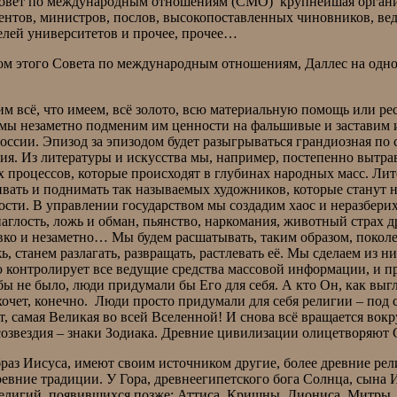
Совет по международным отношениям (СМО) крупнейшая органи
тов, министров, послов, высокопоставленных чиновников, вед
елей университетов и прочее, прочее…
ом этого Совета по международным отношениям, Даллес на одно
осим всё, что имеем, всё золото, всю материальную помощь или 
, мы незаметно подменим им ценности на фальшивые и заставим
сии. Эпизод за эпизодом будет разыгрываться грандиозная по с
ния. Из литературы и искусства мы, например, постепенно вытр
х процессов, которые происходят в глубинах народных масс. Лите
ать и поднимать так называемых художников, которые станут нас
ности. В управлении государством мы создадим хаос и неразбери
глость, ложь и обман, пьянство, наркомания, животный страх др
вко и незаметно… Мы будем расшатывать, таким образом, поколе
ь, станем разлагать, развращать, растлевать её. Мы сделаем из
контролирует все ведущие средства массовой информации, и п
бы не было, люди придумали бы Его для себя. А кто Он, как выгл
хочет, конечно. Люди просто придумали для себя религии – под се
 самая Великая во всей Вселенной! И снова всё вращается вокр
 созвездия – знаки Зодиака. Древние цивилизации олицетворяют 
аз Иисуса, имеют своим источником другие, более древние рел
древние традиции. У Гора, древнеегипетского бога Солнца, сына
религий, появившихся позже: Аттиса, Кришны, Диониса, Митры, 