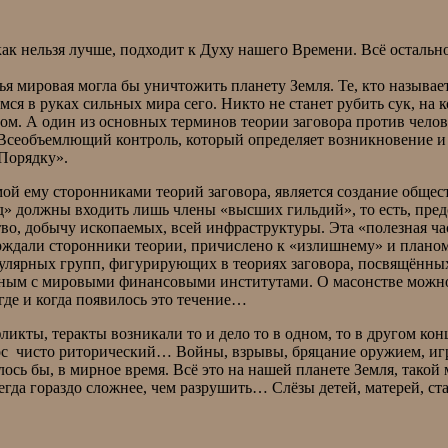
как нельзя лучше, подходит к Духу нашего Времени. Всё остальн
етья мировая могла бы уничтожить планету Земля. Те, кто назыв
 в руках сильных мира сего. Никто не станет рубить сук, на 
твом. А один из основных терминов теории заговора против чело
сеобъемлющий контроль, который определяет возникновение и 
у Порядку».
ой ему сторонниками теорий заговора, является создание общес
д» должны входить лишь члены «высших гильдий», то есть, пре
о, добычу ископаемых, всей инфраструктуры. Эта «полезная час
ерждали сторонники теории, причислено к «излишнему» и планом
улярных групп, фигурирующих в теориях заговора, посвящённых
ным с мировыми финансовыми институтами. О масонстве можно в
 где и когда появилось это течение…
ты, теракты возникали то и дело то в одном, то в другом конце
прос чисто риторический… Войны, взрывы, бряцание оружием, иг
алось бы, в мирное время. Всё это на нашей планете Земля, тако
егда гораздо сложнее, чем разрушить… Слёзы детей, матерей, ст