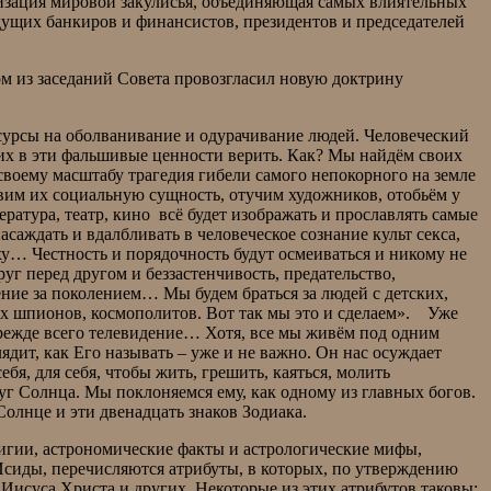
зация мировой закулисья, объединяющая самых влиятельных
ущих банкиров и финансистов, президентов и председателей
м из заседаний Совета провозгласил новую доктрину
ресурсы на оболванивание и одурачивание людей. Человеческий
 их в эти фальшивые ценности верить. Как? Мы найдём своих
воему масштабу трагедия гибели самого непокорного на земле
авим их социальную сущность, отучим художников, отобьём у
ратура, театр, кино всё будет изображать и прославлять самые
аждать и вдалбливать в человеческое сознание культ секса,
ху… Честность и порядочность будут осмеиваться и никому не
уг перед другом и беззастенчивость, предательство,
ние за поколением… Мы будем браться за людей с детских,
 них шпионов, космополитов. Вот так мы это и сделаем». Уже
режде всего телевидение… Хотя, все мы живём под одним
ядит, как Его называть – уже и не важно. Он нас осуждает
бя, для себя, чтобы жить, грешить, каяться, молить
уг Солнца. Мы поклоняемся ему, как одному из главных богов.
Солнце и эти двенадцать знаков Зодиака.
игии, астрономические факты и астрологические мифы,
 Исиды, перечисляются атрибуты, в которых, по утверждению
Иисуса Христа и других. Некоторые из этих атрибутов таковы: