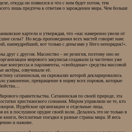
деле, откуда он появился и что с ним будет потом, тем
всего лишь предтеча к ответам о зарождении мира. Чем больше
анковские картели и утверждая, что «нас намеренно увели от
сшие силы? Но ведь проповедники всех мастей говорят нам:
й, наимудрейший, вот только с деньгами у Него непорядок!».
ны друг с другом. Масонство – не религия, поэтому оно не
организации мирового закулисья создавали (а частично уже
чные конгрессы и парламенты, «свободные» средства массовой
е актёры, озвучивали её.
стину сатанинская, на скрижалях которой декларировались
ало узаконение, превращение в норму всех пороков, которые
 убийства…
ирового правительства. Сатанинская по своей природе, эта
остатки христианского сознания. Миром управляли не те, кто
анкиров. Иудейские организации и отдельные лица,
их в послушное орудие своей воли. Делалось это не только в
и книги, бесплатные поездки в разные страны мира. И весь
ь к обогащению и наживе.