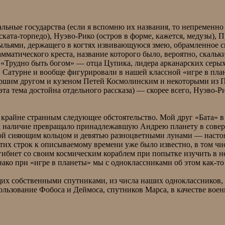
альные государства (если я вспомню их названия, то непременн
ката-торпедо), Нуэво-Рико (остров в форме, кажется, медузы), 
крыльями, держащего в когтях извивающуюся змею, обрамленно
мматического креста, название которого было, вероятно, скальк
«Трудно быть богом» — отца Цупика, лидера арканарских серых ш
 Сатурне и вообще фигурировали в нашей классной «игре в план
таршим другом и кузеном Петей Космолинским и некоторыми из 
 тема достойна отдельного рассказа) — скорее всего, Нуэво-Ри
я крайне странным следующее обстоятельство. Мой друг «Бата» 
 их наличие превращало принадлежавшую Андрею планету в совер
нной сияющим кольцом и девятью разноцветными лунами — насто
этих строк к описываемому времени уже было известно, в том ч
 гибнет со своим космическим кораблем при попытке изучить в 
нако при «игре в планеты» мы с одноклассниками об этом как-то
их собственными спутниками, из числа наших одноклассников, 
льзование Фобоса и Деймоса, спутников Марса, в качестве воен