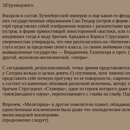
3)Гурландского.
Входили в состав Лученбургской империи и еще какие-то феод
них государственные образования Сан-Теодор (остров в форме с
герб представлял собой изображение ворона с раскинутыми 
(остров, в форме прямостоящей левосторонней свастики, или га
входивших тогда в моду братьев Аркадия и Бориса Стругацких 
уверенностью утверждать, что они располагались на «батином»
слуга играл за пределами своего класса, со своим любимым с
вымышленные государства — Вирджиния, Галипихра и проч. (эта
другой, акуновско-космолинской, «оперы».
С сегодняшней, ретроспективной, точки зрения представляетс
у Сатурна кольцо и целых девять (!) спутников, хотя именно
представить себе ночную прогулку по ее поверхности, озаре
а состоит из каменных обломков различной величины, автору 
братьев Стругацких «Стажеры», один из героев которого даже
«(меж)звездного паука», переползающего с глыбы на глыбу. Од
Впрочем, «Милитарша» и другие повелители планет, обладающ
единственным исключением было разве что эпизодическое испо
милисландской коалициями.
(продолжение следует)