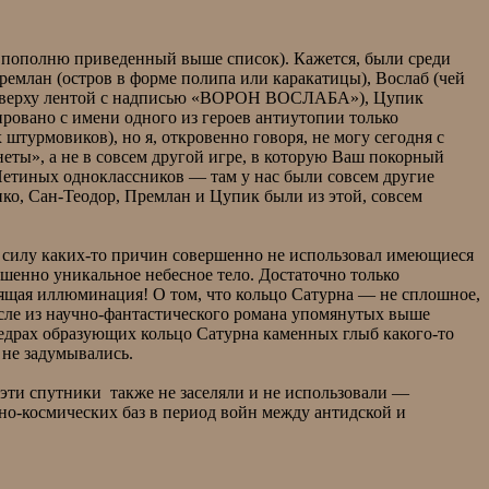
о пополню приведенный выше список). Кажется, были среди
Премлан (остров в форме полипа или каракатицы), Вослаб (чей
е сверху лентой с надписью «ВОРОН ВОСЛАБА»), Цупик
ировано с имени одного из героев антиутопии только
турмовиков), но я, откровенно говоря, не могу сегодня с
еты», а не в совсем другой игре, в которую Ваш покорный
Петиных одноклассников — там у нас были совсем другие
ко, Сан-Теодор, Премлан и Цупик были из этой, совсем
в силу каких-то причин совершенно не использовал имеющиеся
шенно уникальное небесное тело. Достаточно только
ящая иллюминация! О том, что кольцо Сатурна — не сплошное,
исле из научно-фантастического романа упомянутых выше
недрах образующих кольцо Сатурна каменных глыб какого-то
 не задумывались.
эти спутники также не заселяли и не использовали —
но-космических баз в период войн между антидской и