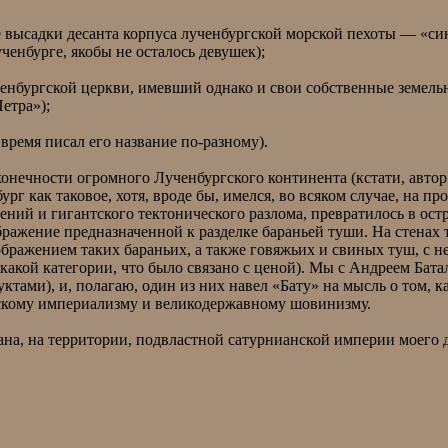
ле высадки десанта корпуса лученбургской морской пехоты — «с
ченбурге, якобы не осталось девушек);
ченбургской церкви, имевший однако и свои собственные земель
етра»);
ремя писал его название по-разному).
нечности огромного Лученбургского континента (кстати, автор 
рг как таковое, хотя, вроде бы, имелся, во всяком случае, на п
сений и гигантского тектонического разлома, превратилось в ос
ражение предназначенной к разделке бараньей туши. На стенах
бражением таких бараньих, а также говяжьих и свиных туш, с не
к какой категории, что было связано с ценой). Мы с Андреем Ба
дуктами), и, полагаю, один из них навел «Бату» на мысль о том,
гскому империализму и великодержавному шовинизму.
а, на территории, подвластной сатурнианской империи моего др