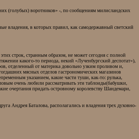
иних (голубых) воротников» -, по сообщениям милисландских
ные владения, в которых правил, как самодержавный светский
этих строк, странным образом, не может сегодня с полной
ротяжении какого-то периода, некий «Лученбургский деспотат»),
тров, отделенный от материка довольно узким проливом и,
 тогдашних мясных отделов гастрономических магазинов
пременным указанием, какие части туши, как-то: рулька,
таловым очень любили рассматривать эти таблоиды(бабушки,
 какие очертания придать островному королевству Шандемари,
уга Андрея Баталова, располагались и владения трех духовно-