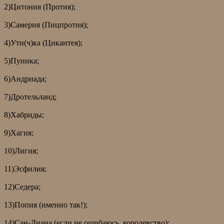
2)Цитония (Протия);
3)Самерия (Пицпротия);
4)Ути(ч)ка (Цикантея);
5)Пуника;
6)Андриада;
7)Дротельланд;
8)Хабриды;
9)Хагия;
10)Лигия;
11)Эсфилия;
12)Седера;
13)Попия (именно так!);
14)Сан-Лиана (если не ошибаюсь, королевство);