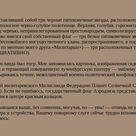
тавлявший собой три черные пятиконечные звезды, расположен
полосное черно-голубое полотнище. Верхняя, голубая, горизонт
д чернью, непривилегированным простонародьем, символизируе
иже имелся свой собственный флаг — три белые пятиконечные зв
 беспокойного могущественного клана, распространившего, в пор
но по мнению моего друга «Милитарши») — три расположенных 
ССОЦИАТИВНО).
исланда был тигр. Мне запомнилась картинка, изображенная си
й и терзающий поверженную лученбургскую пантеру — эмблему 
выражаясь точнее, межпланетный военно-политический конфликт
ой милитаревского Милисланда Федерацию Планет Солнечной Си
). Если не ошибаюсь, государственный флаг Аэродэнза представ
м в центре красным кольцом.
шаяся выше, без сомнения, могучая, но — увы! — отнюдь не ун
ра и устройства. Вашему покорному слуге сейчас трудно вспомни
аюсь: