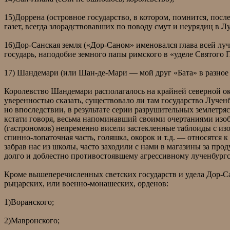
15)Доррена (островное государство, в котором, помнится, пос
газет, всегда злорадствовавших по поводу смут и неурядиц в Лу
16)Дор-Санская земля («Дор-Саном» именовался глава всей лу
государь, наподобие земного папы римского в «уделе Святого П
17) Шандемари (или Шан-де-Мари — мой друг «Бата» в разное в
Королевство Шандемари располагалось на крайней северной око
уверенностью сказать, существовало ли там государство Лученбу
но впоследствии, в результате серии разрушительных землетря
кстати говоря, весьма напоминавший своими очертаниями изоб
(гастрономов) непременно висели застекленные таблоиды с изо
спинно-лопаточная часть, голяшка, окорок и т.д. — относятся 
забрав нас из школы, часто заходили с нами в магазины за про
долго и доблестно противостоявшему агрессивному лученбур
Кроме вышеперечисленных светских государств и удела Дор-Сан
рыцарских, или военно-монашеских, орденов:
1)Воранского;
2)Мавронского;