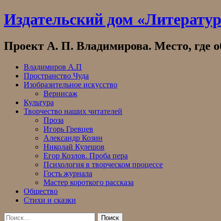
Skip
Издательский дом «Литерату
to
content
Проект А. П. Владимирова. Место, где 
Владимиров А.П
Пространство Чуда
Изобразительное искусство
Вернисаж
Культура
Творчество наших читателей
Проза
Игорь Гревцев
Александр Козин
Николай Кулешов
Егор Козлов. Проба пера
Психология в творческом процессе
Гость журнала
Мастер короткого рассказа
Общество
Стихи и сказки
Найти: