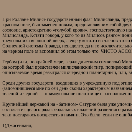
При Роллане Милисе государственный флаг Милисланда, предс
красном поле, был заменен новым, представлявшим собой двух
сословие, аристократию «голубой крови», господствующую на
Милисланда. Кстати говоря, у кого-то из Милисов рангом пон
треугольника вершиной вверх, а еще у кого-то из членов этого
Солнечной системы (правда, ненадолго, да и то исключитель
на черном поле (я вспомнил об этом только что, ЧИСТО А
Гербом (или, по крайней мере, геральдическим символом) Мил
на которой был представлен милисландский тигр, попирающи
описываемое время разыгрался очередной планетарный, или, 
Среди других государств, входивших в учрежденную под эгид
(запомнившееся мне по сей день своим характерным названием
зеленой и черной — прямоугольное полотнище с расположенны
Крупнейшей державой на «батином» Сатурне была уже упоминав
состояла из целого ряда феодальных владений различного разме
таки постараюсь воскресить в памяти. Это были, если не ошиб
1)Джосенланд;