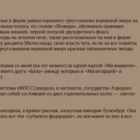
ные в форме равностороннего треугольника вершиной вверх на
альная полоса, по словам «Инжира», обозначала правящее
мым нижней, черной полосой двухцветного флага
езды на зеленом поле, также расположенные на нем в форме
у расцвета Милисланда, свою власть чуть ли не на все планеты
треугольником вершиной вверх красные пятиконечные звезды
девшим со мной (на тот момент) за одной партой «Милишвили»,
моего друга «Баты» (между которым и «Милитаршей» в
).
стемы (ФПСС) входило, в частности, государство Аэродэнз
лял собой состоявшее из двух горизонтальных полос — светло-
итарная, а крайне рыхлая, лоскутная империя Лученбург. Она
ть все эти «субъекты федерации», но кое-какие из них я все-