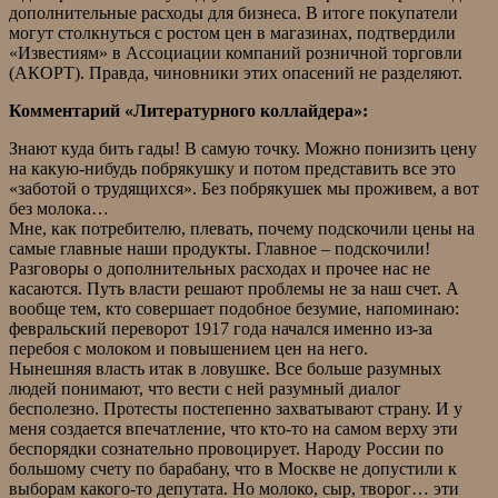
дополнительные расходы для бизнеса. В итоге покупатели
могут столкнуться с ростом цен в магазинах, подтвердили
«Известиям» в Ассоциации компаний розничной торговли
(АКОРТ). Правда, чиновники этих опасений не разделяют.
Комментарий «Литературного коллайдера»:
Знают куда бить гады! В самую точку. Можно понизить цену
на какую-нибудь побрякушку и потом представить все это
«заботой о трудящихся». Без побрякушек мы проживем, а вот
без молока…
Мне, как потребителю, плевать, почему подскочили цены на
самые главные наши продукты. Главное – подскочили!
Разговоры о дополнительных расходах и прочее нас не
касаются. Путь власти решают проблемы не за наш счет. А
вообще тем, кто совершает подобное безумие, напоминаю:
февральский переворот 1917 года начался именно из-за
перебоя с молоком и повышением цен на него.
Нынешняя власть итак в ловушке. Все больше разумных
людей понимают, что вести с ней разумный диалог
бесполезно. Протесты постепенно захватывают страну. И у
меня создается впечатление, что кто-то на самом верху эти
беспорядки сознательно провоцирует. Народу России по
большому счету по барабану, что в Москве не допустили к
выборам какого-то депутата. Но молоко, сыр, творог… эти