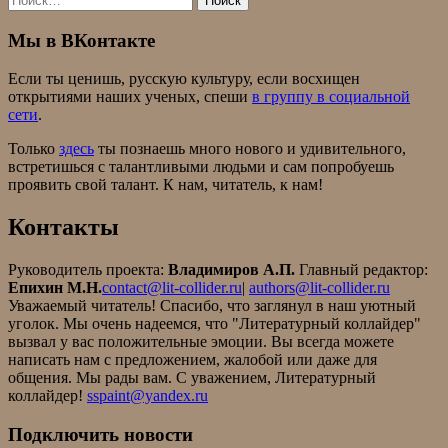
Мы в ВКонтакте
Если ты ценишь, русскую культуру, если восхищен
открытиями наших ученых, спеши
в группу в социальной
сети
.
Только
здесь
ты познаешь много нового и удивительного,
встретишься с талантливыми людьми и сам попробуешь
проявить свой талант. К нам, читатель, к нам!
Контакты
Руководитель проекта:
Владимиров А.П.
Главный редактор:
Епихин М.Н.
contact@lit-collider.ru
|
authors@lit-collider.ru
Уважаемый читатель! Спасибо, что заглянул в наш уютный
уголок. Мы очень надеемся, что "Литературный коллайдер"
вызвал у вас положительные эмоции. Вы всегда можете
написать нам с предложением, жалобой или даже для
общения. Мы рады вам. С уважением, Литературный
коллайдер!
sspaint@yandex.ru
Подключить новости