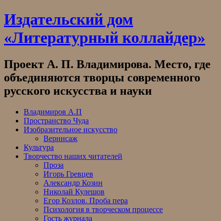
Skip
Издательский дом
to
content
«Литературный коллайдер»
Проект А. П. Владимирова. Место, где
объединяются творцы современного
русского искусства и науки
Владимиров А.П
Пространство Чуда
Изобразительное искусство
Вернисаж
Культура
Творчество наших читателей
Проза
Игорь Гревцев
Александр Козин
Николай Кулешов
Егор Козлов. Проба пера
Психология в творческом процессе
Гость журнала