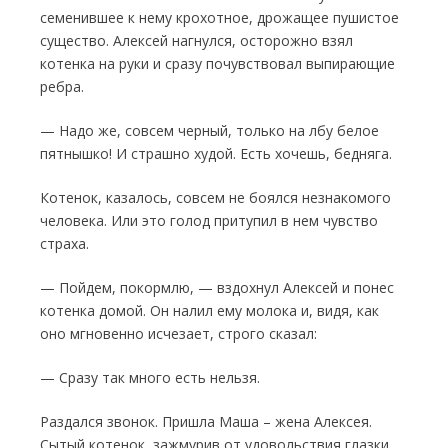
семенившее к нему крохотное, дрожащее пушистое
суще­ство. Алексей на­гнулся, осторожно взял
котенка на руки и сра­зу почувствовал выпирающие
ребра.
— Надо же, совсем черный, только на лбу белое
пятнышко! И страшно худой. Есть хо­чешь, бедняга.
Котенок, казалось, совсем не боялся не­знакомого
человека. Или это голод притупил в нем чувство
страха.
— Пойдем, покормлю, — вздохнул Алексей и понес
котенка домой. Он налил ему молока и, видя, как
оно мгновенно исчезает, строго сказал:
— Сразу так много есть нельзя.
Раздался звонок. Пришла Маша – жена Алексея.
Сытый котенок, зажмурив от удоволь­ствия глазки,