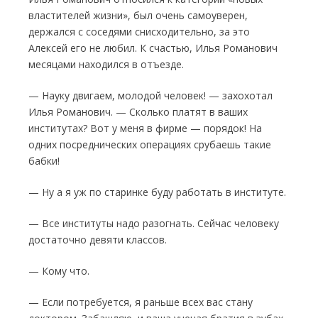
властителей жизни», был очень са­моуверен,
держался с соседями снисходи­тельно, за это
Алексей его не любил. К счас­тью, Илья Романович
месяцами находился в отъезде.
— Науку двигаем, молодой человек! — за­хохотал
Илья Романович. — Сколько платят в ваших
институтах? Вот у меня в фирме — порядок! На
одних посреднических операциях срубаешь такие
бабки!
— Ну а я уж по старинке буду работать в институте.
— Все институты надо разогнать. Сейчас человеку
достаточно девяти классов.
— Кому что.
— Если потребуется, я раньше всех вас стану