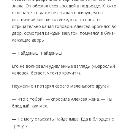
знала. Он обежал всех со­седей в подъезде. Кто-то
отвечал, что даже не слышал о живущем на
лестничной клетке котенке, кто-то просто
отрицательно качал головой. Алексей бросился во
двор, осмотрел каждый закуток, помчался в близ­
лежащие дворы.
— Найденыш! Найденыш!
Его не волновали удивленные взгляды («Взрослый
человек, бегает, что-то кричит»).
Неужели он потерял своего маленького друга?!
— Что с тобой? — спросила Алексея жена. — Ты
бле­дный, как мел.
— Не могу отыскать Найденыша. Еда в блюдце не
тронута.