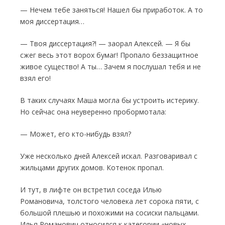
— Нечем тебе заняться! Нашел бы прира­боток. А то
моя диссертация…
— Твоя диссертация?! — заорал Алексей. — Я бы
сжег весь этот ворох бумаг! Пропало беззащитное
живое существо! А ты… Зачем я послушал тебя и не
взял его!
В таких случаях Маша могла бы устроить истерику.
Но сейчас она неуверенно пробормотала:
— Может, его кто-нибудь взял?
Уже несколько дней Алексей искал. Раз­говаривал с
жильцами других домов. Котенок пропал.
И тут, в лифте он встретил соседа Илью
Романовича, толстого человека лет со­рока пяти, с
большой плешью и похожими на сосиски пальцами.
Илья Романович относился к катего­рии «новых