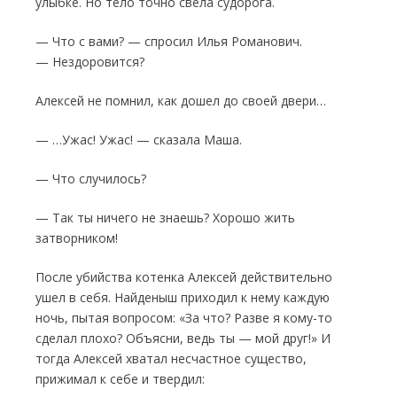
улыбке. Но тело точно све­ла судорога.
— Что с вами? — спросил Илья Романович.
— Нездоровится?
Алексей не помнил, как дошел до своей двери…
— …Ужас! Ужас! — сказала Маша.
— Что случилось?
— Так ты ничего не знаешь? Хорошо жить
затворником!
После убийства котенка Алексей действи­тельно
ушел в себя. Найденыш приходил к нему каждую
ночь, пытая вопросом: «За что? Разве я кому-то
сделал плохо? Объяс­ни, ведь ты — мой друг!» И
тогда Алексей хва­тал несчастное существо,
прижимал к себе и твердил: