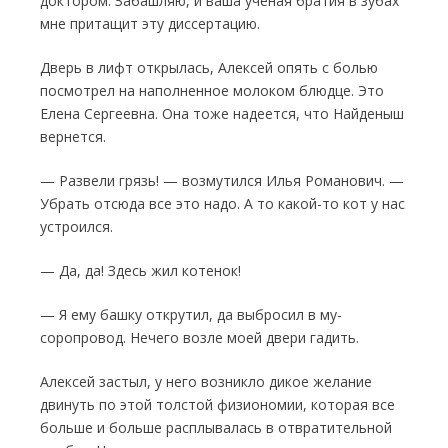
доктором. Забашляю, и ваша ученая братия в зубах
мне притащит эту диссертацию.
Дверь в лифт открылась, Алексей опять с болью
посмотрел на наполненное молоком блюдце. Это
Елена Сергеевна. Она тоже на­деется, что Найденыш
вернется.
— Развели грязь! — возмутился Илья Рома­нович. —
Убрать отсюда все это надо. А то ка­кой-то кот у нас
устроился.
— Да, да! Здесь жил котенок!
— Я ему башку открутил, да выбросил в му­
соропровод. Нечего возле моей двери гадить.
Алексей застыл, у него возникло дикое желание
двинуть по этой толстой физиономии, которая все
больше и больше расплывалась в отвратительной