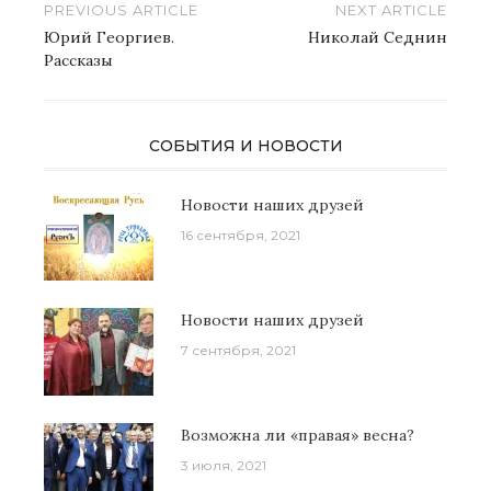
Навигация
PREVIOUS ARTICLE
NEXT ARTICLE
по
Юрий Георгиев.
Николай Седнин
записям
Рассказы
СОБЫТИЯ И НОВОСТИ
Новости наших друзей
16 сентября, 2021
Новости наших друзей
7 сентября, 2021
Возможна ли «правая» весна?
3 июля, 2021