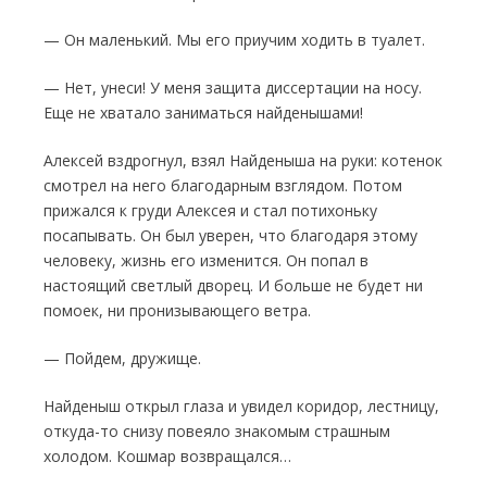
— Он маленький. Мы его приучим ходить в туалет.
— Нет, унеси! У меня защита диссертации на носу.
Еще не хватало заниматься найде­нышами!
Алексей вздрогнул, взял Найденыша на руки: котенок
смотрел на него благодарным взглядом. Потом
прижался к груди Алексея и стал потихоньку
посапывать. Он был уверен, что благодаря этому
человеку, жизнь его изменит­ся. Он попал в
настоящий светлый дворец. И больше не будет ни
помоек, ни пронизывающего ветра.
— Пойдем, дружище.
Найденыш открыл глаза и увидел коридор, лестницу,
откуда-то снизу повеяло знако­мым страшным
холодом. Кошмар возвращался…