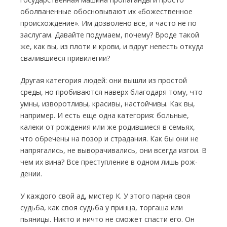
оболваненные обосновывают их «боже­ственное
происхождение». Им дозволено все, и часто не по
заслугам. Давайте подумаем, почему? Вроде такой
же, как вы, из плоти и крови, и вдруг невесть откуда
свалившиеся привилегии?
Другая категория людей: они вышли из простой
среды, но пробиваются наверх бла­годаря тому, что
умны, изворотливы, красивы, настойчивы. Как вы,
например. И есть еще одна категория: больные,
калеки от рождения или же родив­шиеся в семьях,
что обречены на позор и стра­дания. Как бы они не
напрягались, не вывора­чивались, они всегда изгои. В
чем их вина? Все преступление в одном лишь рож­
дении.
У каждого свой ад, мистер К. У этого пар­ня своя
судьба, как своя судьба у принца, тор­гаша или
пьяницы. Никто и ничто не сможет спасти его. Он