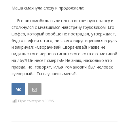
Маша смахнула слезу и продолжала:
— Его автомобиль вылетел на встречную полосу и
столкнулся с мчавшимся навстречу грузовиком. Его
шофер, кото­рый вообще не пострадал, утверждает,
будто шеф ни с того, ни с сего вдруг вцепился в руль
и закричал: «Сворачивай! Сворачивай! Разве не
видишь этого черного гигантского кота с отметиной
на лбу?! Он несет смерть!» Не знаю, на­сколько это
правда, но, говорят, Илья Рома­нович был человек
суеверный… Ты слушаешь меня?..
Просмотров:
1 186