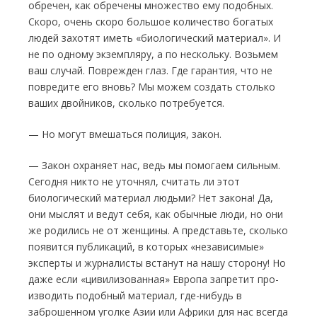
обречен, как обречены множе­ство ему подобных.
Скоро, очень скоро боль­шое количество богатых
людей захотят иметь «биологический материал». И
не по одному экземпляру, а по нескольку. Возьмем
ваш слу­чай. Поврежден глаз. Где гарантия, что не
по­вредите его вновь? Мы можем создать столько
ваших двойников, сколько потребуется.
— Но могут вмешаться полиция, закон.
— Закон охраняет нас, ведь мы помогаем сильным.
Сегодня никто не уточнял, считать ли этот
биологический материал людьми? Нет закона! Да,
они мыслят и ведут себя, как обыч­ные люди, но они
же родились не от женщи­ны. А представьте, сколько
появится публи­каций, в которых «независимые»
эксперты и журналисты встанут на нашу сторону! Но
даже если «цивилизованная» Европа запретит про­
изводить подобный материал, где-нибудь в
заброшенном уголке Азии или Африки для нас всегда