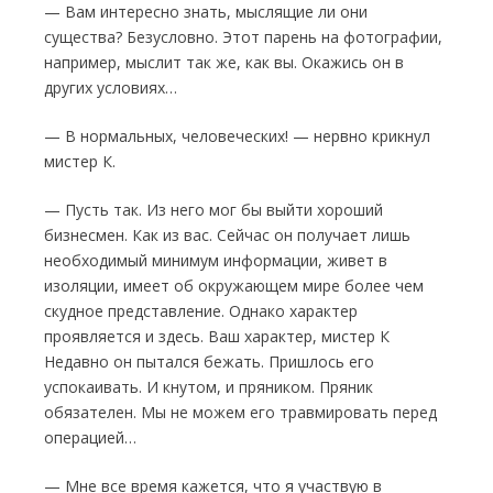
— Вам интересно знать, мыслящие ли они
существа? Безусловно. Этот парень на фото­графии,
например, мыслит так же, как вы. Ока­жись он в
других условиях…
— В нормальных, человеческих! — нервно крикнул
мистер К.
— Пусть так. Из него мог бы выйти хороший
бизнесмен. Как из вас. Сейчас он получает лишь
необходимый минимум информации, живет в
изоляции, имеет об окружающем мире более чем
скудное представление. Однако характер
проявляется и здесь. Ваш характер, мистер К
Недавно он пытался бежать. При­шлось его
успокаивать. И кнутом, и пряником. Пряник
обязателен. Мы не можем его травми­ровать перед
операцией…
— Мне все время кажется, что я участвую в