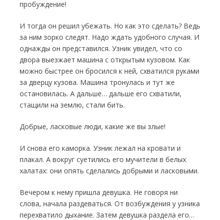
пробуждение!
И тогда он решил убежать. Но как это сде­лать? Ведь
за ним зорко следят. Надо ждать удобного случая. И
однажды он представился. Узник увидел, что со
двора выезжает машина с открытым кузовом. Как
можно быстрее он бросился к ней, схватился руками
за дверцу кузова. Ма­шина тронулась и тут же
остановилась. А дальше… дальше его схватили,
стащили на землю, стали бить.
Добрые, ласковые люди, какие же вы злые!
И снова его каморка. Узник лежал на кро­вати и
плакал. А вокруг суетились его мучите­ли в белых
халатах: они опять сделались доб­рыми и ласковыми.
Вечером к нему пришла девушка. Не го­воря ни
слова, начала раздеваться. От возбуждения у узника
перехватило дыхание. За­тем девушка раздела его…