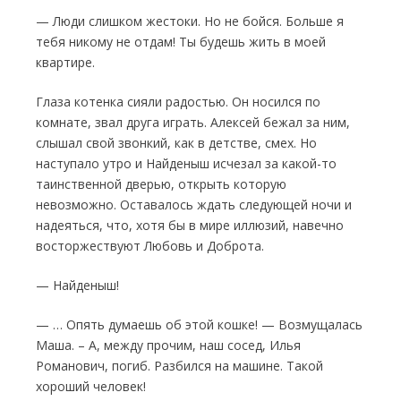
— Люди слишком жестоки. Но не бойся. Больше я
тебя никому не отдам! Ты будешь жить в моей
квартире.
Глаза котенка сияли радостью. Он носил­ся по
комнате, звал друга играть. Алексей бе­жал за ним,
слышал свой звонкий, как в дет­стве, смех. Но
наступало утро и Найденыш исчезал за какой-то
таинственной дверью, от­крыть которую
невозможно. Ос­тавалось ждать следующей ночи и
надеять­ся, что, хотя бы в мире иллюзий, навечно
вос­торжествуют Любовь и Доброта.
— Найденыш!
— … Опять думаешь об этой кошке! — Возмущалась
Маша. – А, между прочим, наш со­сед, Илья
Романович, погиб. Разбился на ма­шине. Такой
хороший человек!