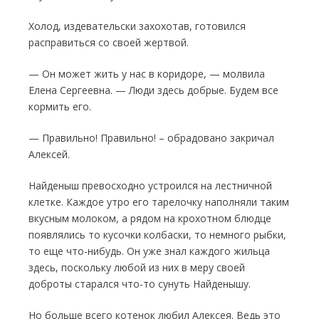
Холод, издевательски захохотав, готовился
расправиться со своей жертвой.
— Он может жить у нас в коридоре, — мол­вила
Елена Сергеевна. — Люди здесь добрые. Будем все
кормить его.
— Правильно! Правильно! – обрадовано закричал
Алексей.
Найденыш превосходно устроился на ле­стничной
клетке. Каждое утро его тарелочку наполняли таким
вкусным молоком, а рядом на крохотном блюдце
появлялись то кусочки колбаски, то немного рыбки,
то еще что-ни­будь. Он уже знал каждого жильца
здесь, поскольку любой из них в меру своей
доброты старался что-то сунуть Найденышу.
Но больше всего котенок любил Алексея. Ведь это