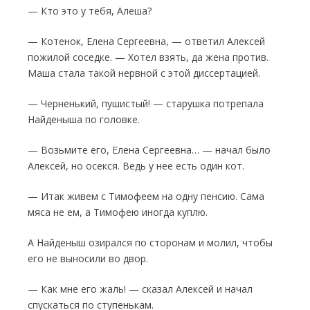
— Кто это у тебя, Алеша?
— Котенок, Елена Сергеевна, — ответил Алексей
пожилой соседке. — Хотел взять, да жена против.
Маша стала такой нервной с этой диссертацией.
— Черненький, пушистый! — старушка по­трепала
Найденыша по головке.
— Возьмите его, Елена Сергеевна… — на­чал было
Алексей, но осекся. Ведь у нее есть один кот.
— Итак живем с Тимофеем на одну пен­сию. Сама
мяса не ем, а Тимофею иногда куп­лю.
А Найденыш озирался по сторонам и мо­лил, чтобы
его не выносили во двор.
— Как мне его жаль! — сказал Алексей и начал
спускаться по ступенькам.