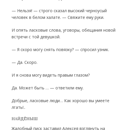
— Нельзя! — строго сказал высокий черноусый
человек в белом халате. — Свяжите ему руки.
И опять ласковые слова, уговоры, обе­щания новой
встречи с той девушкой.
— Я скоро могу снять повязку? — спросил узник.
— Да. Скоро.
И я снова могу видеть правым глазом?
Да. Может быть … — ответили ему.
Добрые, ласковые люди… Как хорошо вы умеете
лгать!..
НАЙДЁНЫШ
Жалобный писк заставил Алексея взгля­нуть на