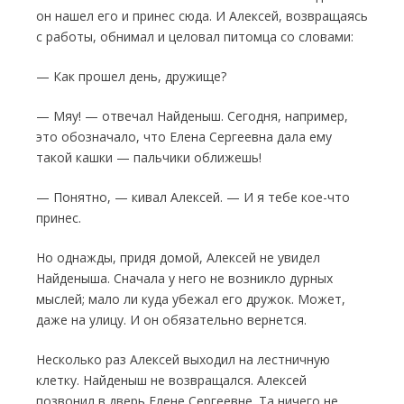
он нашел его и принес сюда. И Алек­сей, возвращаясь
с работы, обнимал и цело­вал питомца со словами:
— Как прошел день, дружище?
— Мяу! — отвечал Найденыш. Сегодня, на­пример,
это обозначало, что Елена Сергеев­на дала ему
такой кашки — пальчики обли­жешь!
— Понятно, — кивал Алексей. — И я тебе кое-­что
принес.
Но однажды, придя домой, Алексей не увидел
Найденыша. Сначала у него не возник­ло дурных
мыслей; мало ли куда убежал его дружок. Может,
даже на улицу. И он обязатель­но вернется.
Несколько раз Алексей выходил на лес­тничную
клетку. Найденыш не возвращался. Алексей
позвонил в дверь Елене Сергеев­не. Та ничего не