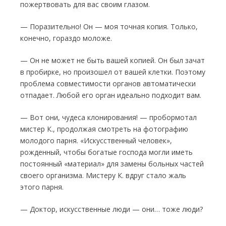
пожертвовать для вас своим глазом.
— Поразительно! Он — моя точная копия. Только,
конечно, гораздо моложе.
— Он не может не быть вашей копией. Он был зачат
в пробирке, но произошел от вашей клетки. Поэтому
проблема совместимости ор­ганов автоматически
отпадает. Любой его орган идеально подходит вам.
— Вот они, чудеса клонирования! — пробор­мотал
мистер К., продолжая смотреть на фо­тографию
молодого парня. «Искусствен­ный человек»,
рожденный, чтобы богатые гос­пода могли иметь
постоянный «материал» для замены больных частей
своего организма. Мистеру К. вдруг стало жаль
этого парня.
— Доктор, искусственные люди — они… тоже люди?