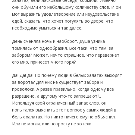
халатах, вели ласковые беседы, корми­ли. Именно
они обучили его небольшому ко­личеству слов. И он
мог выразить удовлетво­рение или неудовольствие
едой, сказать, что хочет погулять во дворе, что
необходимо умыться и так далее.
День сменяла ночь и наоборот. Душа уз­ника
томилась от однообразия. Все-таки, что там, за
забором? Может, нечто страшное, что перевернет
его мир, принесет много горя?
Да! Да! Да! Но почему люди в белых халатах выходят
за ворота? Для них не существует забора и
проволоки. А разве правильно, когда одному все
разрешено, а другому что-то зап­рещают?..
Используя свой ограниченный за­пас слов, он
попытался выяснить этот вопрос у самих людей в
белых халатах. Но никто ни­чего ему не объяснил.
Или не могли, или попросту не хотели.