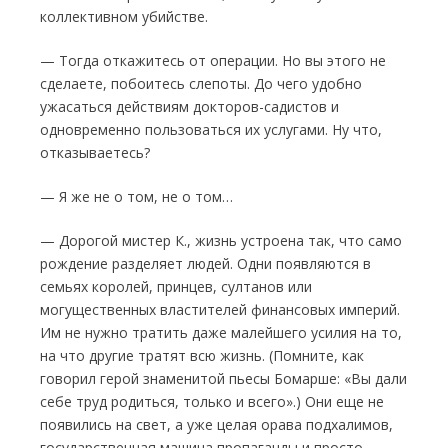
коллективном убийстве.
— Тогда откажитесь от операции. Но вы этого не
сделаете, побоитесь слепоты. До чего удобно
ужасаться действиям докторов-сади­стов и
одновременно пользоваться их услуга­ми. Ну что,
отказываетесь?
— Я же не о том, не о том…
— Дорогой мистер К., жизнь устроена так, что само
рождение разделяет людей. Одни появляются в
семьях королей, принцев, сул­танов или
могущественных властителей фи­нансовых империй.
Им не нужно тратить даже малейшего усилия на то,
на что другие тратят всю жизнь. (Помните, как
говорил герой зна­менитой пьесы Бомарше: «Вы дали
себе труд родиться, только и всего».) Они еще не
появи­лись на свет, а уже целая орава подхалимов,
государственная машина пропаганды и про­сто