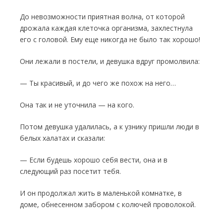
До невозможности приятная волна, от ко­торой
дрожала каждая клеточка организма, захлестнула
его с головой. Ему еще никогда не было так хорошо!
Они лежали в постели, и девушка вдруг промолвила:
— Ты красивый, и до чего же похож на него…
Она так и не уточнила — на кого.
Потом девушка удалилась, а к узнику при­шли люди в
белых халатах и сказали:
— Если будешь хорошо себя вести, она и в
следующий раз посетит тебя.
И он продолжал жить в маленькой ком­натке, в
доме, обнесенном забором с колю­чей проволокой.