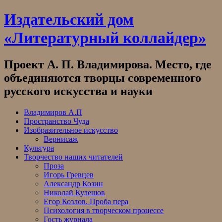
Skip
Издательский дом
to
content
«Литературный коллайдер»
Проект А. П. Владимирова. Место, где
объединяются творцы современного
русского искусства и науки
Владимиров А.П
Пространство Чуда
Изобразительное искусство
Вернисаж
Культура
Творчество наших читателей
Проза
Игорь Гревцев
Александр Козин
Николай Кулешов
Егор Козлов. Проба пера
Психология в творческом процессе
Гость журнала