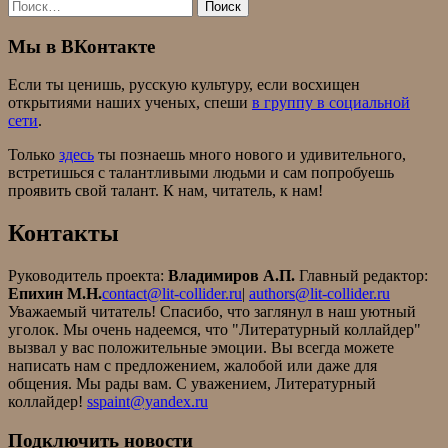
Найти:
Мы в ВКонтакте
Если ты ценишь, русскую культуру, если восхищен
открытиями наших ученых, спеши
в группу в социальной
сети
.
Только
здесь
ты познаешь много нового и удивительного,
встретишься с талантливыми людьми и сам попробуешь
проявить свой талант. К нам, читатель, к нам!
Контакты
Руководитель проекта:
Владимиров А.П.
Главный редактор:
Епихин М.Н.
contact@lit-collider.ru
|
authors@lit-collider.ru
Уважаемый читатель! Спасибо, что заглянул в наш уютный
уголок. Мы очень надеемся, что "Литературный коллайдер"
вызвал у вас положительные эмоции. Вы всегда можете
написать нам с предложением, жалобой или даже для
общения. Мы рады вам. С уважением, Литературный
коллайдер!
sspaint@yandex.ru
Подключить новости