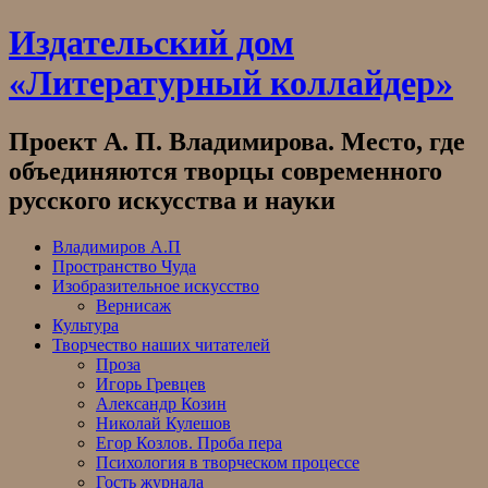
Skip
Издательский дом
to
content
«Литературный коллайдер»
Проект А. П. Владимирова. Место, где
объединяются творцы современного
русского искусства и науки
Владимиров А.П
Пространство Чуда
Изобразительное искусство
Вернисаж
Культура
Творчество наших читателей
Проза
Игорь Гревцев
Александр Козин
Николай Кулешов
Егор Козлов. Проба пера
Психология в творческом процессе
Гость журнала