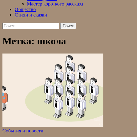
Мастер короткого рассказа
Общество
Стихи и сказки
Найти:
Метка:
школа
События и новости