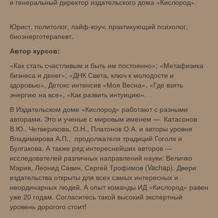
и генеральный директор издательского дома «Кислород».
Юрист, политолог, лайф-коуч, практикующий психолог,
биоэнерготерапевт.
Автор курсов:
«Как стать счастливым и быть им постоянно»; «Метафизика
бизнеса и денег»; «ДНК Света, ключ к молодости и
здоровью», Детокс интенсив «Моя Весна», «Где взять
энергию на все», «Как развить интуицию».
В Издательском доме «Кислород» работают с разными
авторами. Это и ученые с мировым именем — Катасонов
В.Ю., Четверикова, О.Н., Платонов О.А. и авторы уровня
Владимирова А.П., продолжателя традиций Гоголя и
Булгакова. А также ряд интереснейших авторов —
исследователей различных направлений науки: Величко
Мария, Леонид Савин, Сергей Трофимов (Vachap). Двери
издательства открыты для всех самых интересных и
неординарных людей. А опыт команды ИД «Кислород» равен
уже 20 годам. Согласитесь такой высокий экспертный
уровень дорогого стоит!