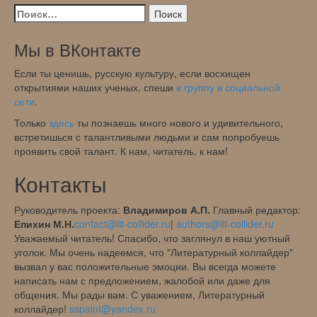
Найти:
Мы в ВКонтакте
Если ты ценишь, русскую культуру, если восхищен
открытиями наших ученых, спеши
в группу в социальной
сети
.
Только
здесь
ты познаешь много нового и удивительного,
встретишься с талантливыми людьми и сам попробуешь
проявить свой талант. К нам, читатель, к нам!
Контакты
Руководитель проекта:
Владимиров А.П.
Главный редактор:
Епихин М.Н.
contact@lit-collider.ru
|
authors@lit-collider.ru
Уважаемый читатель! Спасибо, что заглянул в наш уютный
уголок. Мы очень надеемся, что "Литературный коллайдер"
вызвал у вас положительные эмоции. Вы всегда можете
написать нам с предложением, жалобой или даже для
общения. Мы рады вам. С уважением, Литературный
коллайдер!
sspaint@yandex.ru