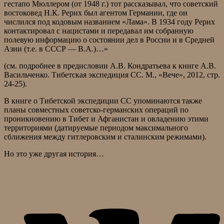
гестапо Мюллером (от 1948 г.) тот рассказывал, что советский
востоковед Н.К. Рерих был агентом Германии, где он
числился под кодовым названием «Лама». В 1934 году Рерих
контактировал с нацистами и передавал им собранную
полевую информацию о состоянии дел в России и в Средней
Азии (т.е. в СССР — В.А.)…»
(см. подробнее в предисловии А.В. Кондратьева к книге А.В.
Васильченко. Тибетская экспедиция СС. М., «Вече», 2012, стр.
24-25).
В книге о Тибетской экспедиции СС упоминаются также
планы совместных советско-германских операций по
проникновению в Тибет и Афганистан и овладению этими
территориями (датируемые периодом максимального
сближения между гитлеровским и сталинским режимами).
Но это уже другая история…