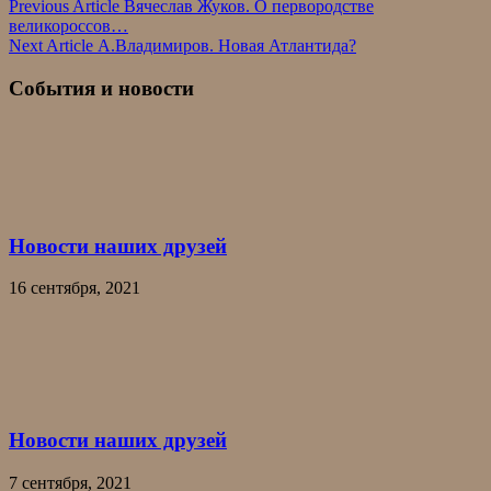
Навигация
Previous Article
Вячеслав Жуков. О первородстве
великороссов…
по
Next Article
А.Владимиров. Новая Атлантида?
записям
События и новости
Новости наших друзей
16 сентября, 2021
Новости наших друзей
7 сентября, 2021