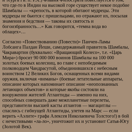
что где-то в Индии на высокой горе существует некое подобие
Шамбалы — «крепость, в которой обитают мудрецы. Эти
мудрецы не бьются с пришельцами, но отражают их, посылая
знамения и бедствия — таковы их святость и
богоизбранность…» Как говорится, «темна вода во
облацех»…
Согласно «Повествованию (Повести)» Панчен-Ламы
Лобсанга Палдан Йеши, самодержавный правитель Шамбалы,
Чакравартин (буквально: «Вращающий Колесо», т.е. «Царь
Мира») бросит 90 000 000 воинов Шамбалы на 100 000
золотых боевых колесниц, во главе с непобедимым
полководцем Чандрасутой, объединившихся с небесным
воинством 12 Великих Богов, оснащенных всеми видами
оружия, включая «виманы» (боевые летательные аппараты,
описание которых напоминает описание «неопознанных
летающих объектов» и которые якобы состояли на
вооружении жителей Атлантиды — именно на них,
способных совершать даже межпланетные перелеты,
представители высшей касты атлантов — магацитлы —
спаслись с гибнущей Атлантиды, улетев на Марс — если
верить «Аэлите» графа Алексея Николаевича Толстого!) в бой
с нечестивыми «ла-ло», уничтожит их и установит Сатья-Югу
(Золотой Век).