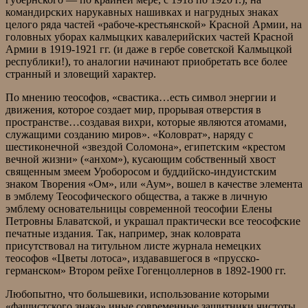
командирских нарукавных нашивках и нагрудных знаках
целого ряда частей «рабоче-крестьянской» Красной Армии, на
головных уборах калмыцких кавалерийских частей Красной
Армии в 1919-1921 гг. (и даже в гербе советской Калмыцкой
республики!), то аналогии начинают приобретать все более
странный и зловещий характер.
По мнению теософов, «свастика…есть символ энергии и
движения, которое создает мир, прорывая отверстия в
пространстве…создавая вихри, которые являются атомами,
служащими созданию миров». «Коловрат», наряду с
шестиконечной «звездой Соломона», египетским «крестом
вечной жизни» («анхом»), кусающим собственный хвост
священным змеем Уроборосом и буддийско-индуистским
знаком Творения «Ом», или «Аум», вошел в качестве элемента
в эмблему Теософического общества, а также в личную
эмблему основательницы современной теософии Елены
Петровны Блаватской, и украшал практически все теософские
печатные издания. Так, например, знак коловрата
присутствовал на титульном листе журнала немецких
теософов «Цветы лотоса», издававшегося в «прусско-
германском» Втором рейхе Гогенцоллернов в 1892-1900 гг.
Любопытно, что большевики, использование которыми
«фашистского знака» иные современные защитники чистоты