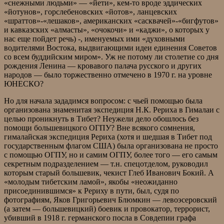
«снежными людьми» — «йети», кем-то вроде эддических
«йотунов», горслебеновских «йотов», ланцевских
«шраттов»-«лешаков», американских «сасквачей»-«бигфутов»
и кавказских «алмасты», «очокочи» и «каджи», о которых у
нас еще пойдет речь) -, именуемых ими «духовными
водителями Востока, выдвигающими идеи единения Советов
со всем буддийским миром». Уж не потому ли столетие со дня
рождения Ленина — кровавого палача русского и других
народов — было торжественно отмечено в 1970 г. на уровне
ЮНЕСКО?
Но для начала зададимся вопросом: с чьей помощью была
организована знаменитая экспедиция Н.К. Рериха в Гималаи с
целью проникнуть в Тибет? Неужели дело обошлось без
помощи большевицкого ОГПУ? Вне всякого сомнения,
гималайская экспедиция Рериха (хотя и шедшая в Тибет под
государственным флагом США) была организована не просто
с помощью ОГПУ, но и самим ОГПУ, более того — его самым
секретным подразделением — т.н. спецотделом, руководил
которым старый большевик, чекист Глеб Иванович Бокий. А
«молодым тибетским ламой», якобы «неожиданно
присоединившимся» к Рериху в пути, был, судя по
фотографиям, Яков Григорьевич Блюмкин — левоэсеровский
(а затем — большевицкий) боевик и провокатор, террорист,
убивший в 1918 г. германского посла в Совдепии графа