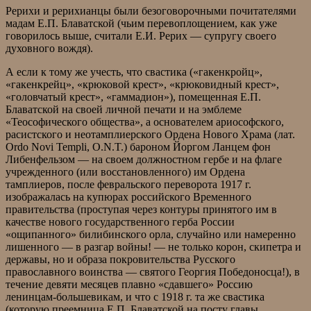
Рерихи и рерихианцы были безоговорочными почитателями
мадам Е.П. Блаватской (чьим перевоплощением, как уже
говорилось выше, считали Е.И. Рерих — супругу своего
духовного вождя).
А если к тому же учесть, что свастика («гакенкройц»,
«гакенкрейц», «крюковой крест», «крюковидный крест»,
«головчатый крест», «гаммадион»), помещенная Е.П.
Блаватской на своей личной печати и на эмблеме
«Теософического общества», а основателем ариософского,
расистского и неотамплиерского Ордена Нового Храма (лат.
Ordo Novi Templi, O.N.T.) бароном Йоргом Ланцем фон
Либенфельзом — на своем должностном гербе и на флаге
учрежденного (или восстановленного) им Ордена
тамплиеров, после февральского переворота 1917 г.
изображалась на купюрах российского Временного
правительства (проступая через контуры принятого им в
качестве нового государственного герба России
«ощипанного» билибинского орла, случайно или намеренно
лишенного — в разгар войны! — не только корон, скипетра и
державы, но и образа покровительства Русского
православного воинства — святого Георгия Победоносца!), в
течение девяти месяцев плавно «сдавшего» Россию
ленинцам-большевикам, и что с 1918 г. та же свастика
(которую преемница Е.П. Блаватской на посту главы