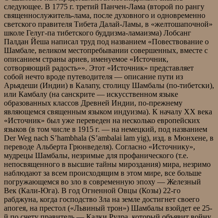
следующее. В 1775 г. третий Панчен-Лама (второй по рангу
священнослужитель-лама, после духовного и одновременно
светского правителя Тибета Далай-Ламы, в «желтошапочной»
школе Гелуг-па тибетского буддизма-ламаизма) Лобсанг
Палдан Йеша написал труд под названием «Повествование о
Шамбале, великом местопребывании совершенных, вместе с
описанием страны ариев, именуемое «Источник,
сотворяющий радость»». Этот «Источник» представляет
собой нечто вроде путеводителя — описание пути из
Арьядеши (Индии) в Калапу, столицу Шамбалы (по-тибетски),
или Камбалу (на санскрите — искусственном языке
образованных классов Древней Индии, по-прежнему
являющемся священным языком индуизма). К началу XX века
«Источник» был уже переведен на несколько европейских
языков (в том числе в 1915 г. — на немецкий, под названием
Der Weg nach S’hambhala (S’ambalai lam yig), изд. в Мюнхене, в
переводе Альберта Грюнведеля). Согласно «Источнику»,
мудрецы Шамбалы, незримые для профанического (т.е.
непосвященного в высшие тайны мироздания) мира, незримо
наблюдают за всем происходящим в этом мире, все больше
погружающемся во зло в современную эпоху — Железный
Век (Кали-Юга). В год Огненной Овцы (Козы) 22-го
рабджуна, когда господство Зла на земле достигнет своего
апогея, на престол («Львиный трон») Шамбалы взойдет ее 25-
й по счету правитель — Калки Рудра, который объявит войну