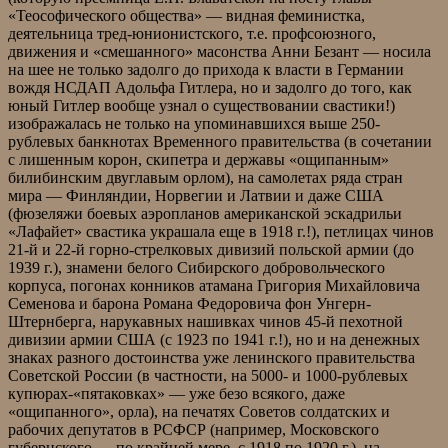
«Теософического общества» — видная феминистка,
деятельница тред-юнионистского, т.е. профсоюзного,
движения и «смешанного» масонства Анни Безант — носила
на шее не только задолго до прихода к власти в Германии
вождя НСДАП Адольфа Гитлера, но и задолго до того, как
юный Гитлер вообще узнал о существовании свастики!)
изображалась не только на упоминавшихся выше 250-
рублевых банкнотах Временного правительства (в сочетании
с лишенным корон, скипетра и державы «ощипанным»
билибинским двуглавым орлом), на самолетах ряда стран
мира — Финляндии, Норвегии и Латвии и даже США
(фюзеляжи боевых аэропланов американской эскадрильи
«Лафайет» свастика украшала еще в 1918 г.!), петлицах чинов
21-й и 22-й горно-стрелковых дивизий польской армии (до
1939 г.), знамени белого Сибирского добровольческого
корпуса, погонах конников атамана Григория Михайловича
Семенова и барона Романа Федоровича фон Унгерн-
Штернберга, нарукавных нашивках чинов 45-й пехотной
дивизии армии США (с 1923 по 1941 г.!), но и на денежных
знаках разного достоинства уже ленинского правительства
Советской России (в частности, на 5000- и 1000-рублевых
купюрах-«пятаковках» — уже безо всякого, даже
«ощипанного», орла), на печатях Советов солдатских и
рабочих депутатов в РСФСР (например, Московского
губернского — по крайней мере, с 1918 по 1920 г.), на