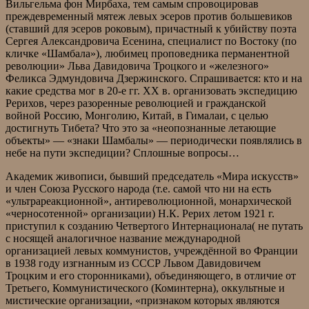
Вильгельма фон Мирбаха, тем самым спровоцировав
преждевременный мятеж левых эсеров против большевиков
(ставший для эсеров роковым), причастный к убийству поэта
Сергея Александровича Есенина, специалист по Востоку (по
кличке «Шамбала»), любимец проповедника перманентной
революции» Льва Давидовича Троцкого и «железного»
Феликса Эдмундовича Дзержинского. Спрашивается: кто и на
какие средства мог в 20-е гг. ХХ в. организовать экспедицию
Рерихов, через разоренные революцией и гражданской
войной Россию, Монголию, Китай, в Гималаи, с целью
достигнуть Тибета? Что это за «неопознанные летающие
объекты» — «знаки Шамбалы» — периодически появлялись в
небе на пути экспедиции? Сплошные вопросы…
Академик живописи, бывший председатель «Мира искусств»
и член Союза Русского народа (т.е. самой что ни на есть
«ультрареакционной», антиреволюционной, монархической
«черносотенной» организации) Н.К. Рерих летом 1921 г.
приступил к созданию Четвертого Интернационала( не путать
с носящей аналогичное название международной
организацией левых коммунистов, учреждённой во Франции
в 1938 году изгнанным из СССР Львом Давидовичем
Троцким и его сторонниками), объединяющего, в отличие от
Третьего, Коммунистического (Коминтерна), оккультные и
мистические организации, «признаком которых являются