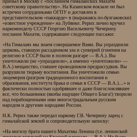
прибыл в Москву с «посланием гималайских Махатм
советскому правительству». На Казанском вокзале он был
встречен сотрудниками ОГПУ и доставлен в
представительском «паккарде» в (выражаясь по-булгаковски)
«известное учреждение» на Лубянке. Рерих лично вручил
наркоминделу СССР Георгию Васильевичу Чичерину
послание Махатм, содержавшее следующие пассажи:
«На Гималаях мы знаем совершаемое Вами. Вы упразднили
церковь, ставшую рассадником зла и суеверий (гонения на
религию в СССР были в полном разгаре — В.А.). Вы
уничтожили (не «упразднили», а именно «уничтожили» —
В.А.) мещанство, ставшее проводником предрассудков. Вы
разрушили тюрьму воспитания. Вы уничтожили семью
лицемерия (разгром традиционного воспитания и
образования, института брака и семьи в СССР — В.А.)…» и
фактически полностью одобрявшее и даже благословлявшее
все, что большевики (якобы ищущие Общего Блага!) творили
над порабощенными ими многострадальным русским
народом и другими народами России.
Н.К. Рерих также передал наркому Г.В. Чичерину ларец с
гималайской землей и сопроводительную записку:
«На могилу брата нашего Махатмы Ленина (т.е. ленинский
зиккурат-мавзолей на Красной площади — В.А.). Не было