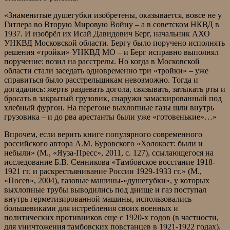
«Знаменитые душегубки изобретены, оказывается, вовсе не у
Гитлера во Вторую Мировую Войну – а в советском НКВД в
1937. И изобрёл их Исай Давидович Берг, начальник АХО
УНКВД Московской области. Бергу было поручено исполнять
решения «тройки» УНКВД МО – и Берг исправно выполнял
поручение: возил на расстрелы. Но когда в Московской
области стали заседать одновременно три «тройки» – уже
справиться было расстрельщикам невозможно. Тогда и
догадались: жертв раздевать догола, связывать, затыкать рты и
бросать в закрытый грузовик, снаружи замаскированный под
хлебный фургон. На перегоне выхлопные газы шли внутрь
грузовика – и до рва арестанты были уже «готовенькие»…»
Впрочем, если верить книге популярного современного
российского автора А.М. Буровского «Холокост: были и
небыли» (М., «Яуза-Пресс», 2011, с. 127), ссылающегося на
исследование Б.В. Сенникова «Тамбовское восстание 1918-
1921 гг. и раскрестьянивание России 1929-1933 гг.» (М.,
«Посев», 2004), газовые машины-«душегубки», у которых
выхлопные трубы выводились под днище и газ поступал
внутрь герметизированной машины, использовались
большевиками для истребления своих военных и
политических противников еще с 1920-х годов (в частности,
для уничтожения тамбовских повстанцев в 1921-1922 годах).