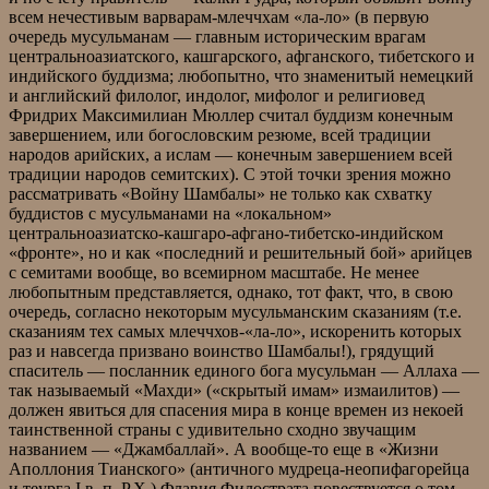
всем нечестивым варварам-млеччхам «ла-ло» (в первую
очередь мусульманам — главным историческим врагам
центральноазиатского, кашгарского, афганского, тибетского и
индийского буддизма; любопытно, что знаменитый немецкий
и английский филолог, индолог, мифолог и религиовед
Фридрих Максимилиан Мюллер считал буддизм конечным
завершением, или богословским резюме, всей традиции
народов арийских, а ислам — конечным завершением всей
традиции народов семитских). С этой точки зрения можно
рассматривать «Войну Шамбалы» не только как схватку
буддистов с мусульманами на «локальном»
центральноазиатско-кашгаро-афгано-тибетско-индийском
«фронте», но и как «последний и решительный бой» арийцев
с семитами вообще, во всемирном масштабе. Не менее
любопытным представляется, однако, тот факт, что, в свою
очередь, согласно некоторым мусульманским сказаниям (т.е.
сказаниям тех самых млеччхов-«ла-ло», искоренить которых
раз и навсегда призвано воинство Шамбалы!), грядущий
спаситель — посланник единого бога мусульман — Аллаха —
так называемый «Махди» («скрытый имам» измаилитов) —
должен явиться для спасения мира в конце времен из некоей
таинственной страны с удивительно сходно звучащим
названием — «Джамбаллай». А вообще-то еще в «Жизни
Аполлония Тианского» (античного мудреца-неопифагорейца
и теурга I в. п. Р.Х.) Флавия Филострата повествуется о том,