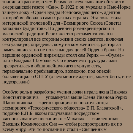
знание и красота», о чем Рермх во всеуслышание объявил в
американской газете «Сан». В 1922 г. он учредил в Нью-Йорке
тайную ложу «Орден Будды Всепобеждающего», адептов
которой вербовал в самых разных странах. Эта ложа стала
материнской (головной) для «Всемирного Союза (Совета)
западных буддистов». По древней розенкрейцерской и
масонской традиции Рерих жестко регламентировал и
контролировал все стороны жизни своих адептов, включая
сексуальную, определял, кому на ком жениться, расторгал
намечавшиеся, но не полезные для целей Ордена браки. На
вершине орденской пирамиды стоял сам Рерих — «Фуяма»
или «Владыка Шамбалы». Со временем структура ложи
превратилась в обширнейшую агентурную сеть,
первоначально пребывавшую, возможно, под опекой
большевицкого ОГПУ (о чем многие адепты, может быть, и не
подозревали).
Особую роль в разработке учения ложи играла жена Николая
Константиновича — упомянутая выше Елена Иванова Рерих-
Шапошникова — «реинкарнация» основательницы
всемирного «Теософического общества» Е.П. Блаватской»,
подобно Е.П.Б. якобы получавшая посредством
«яснослышания» послания от «Махатм» — ставленников
Высших Космических Сил — чтобы распространять их по
всему миру. Эти-то послания и стали «Священным