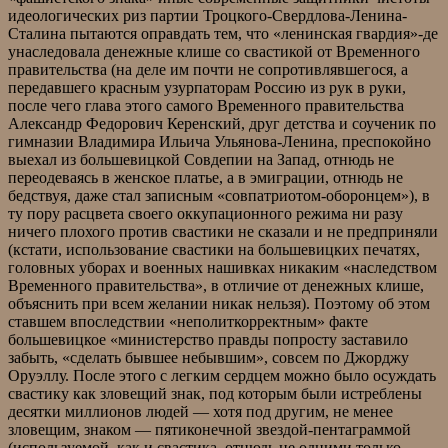
идеологических риз партии Троцкого-Свердлова-Ленина-
Сталина пытаются оправдать тем, что «ленинская гвардия»-де
унаследовала денежные клише со свастикой от Временного
правительства (на деле им почти не сопротивлявшегося, а
передавшего красным узурпаторам Россию из рук в руки,
после чего глава этого самого Временного правительства
Александр Федорович Керенский, друг детства и соученик по
гимназии Владимира Ильича Ульянова-Ленина, преспокойно
выехал из большевицкой Совдепии на Запад, отнюдь не
переодеваясь в женское платье, а в эмиграции, отнюдь не
бедствуя, даже стал записным «совпатриотом-оборонцем»), в
ту пору расцвета своего оккупационного режима ни разу
ничего плохого против свастики не сказали и не предприняли
(кстати, использование свастики на большевицких печатях,
головных уборах и военных нашивках никаким «наследством
Временного правительства», в отличие от денежных клише,
объяснить при всем желании никак нельзя). Поэтому об этом
ставшем впоследствии «неполиткорректным» факте
большевицкое «министерство правды попросту заставило
забыть, «сделать бывшее небывшим», совсем по Джорджу
Оруэллу. После этого с легким сердцем можно было осуждать
свастику как зловещий знак, под которым были истреблены
десятки миллионов людей — хотя под другим, не менее
зловещим, знаком — пятиконечной звездой-пентаграммой
(используемой, как и свастика, отнюдь не одними только