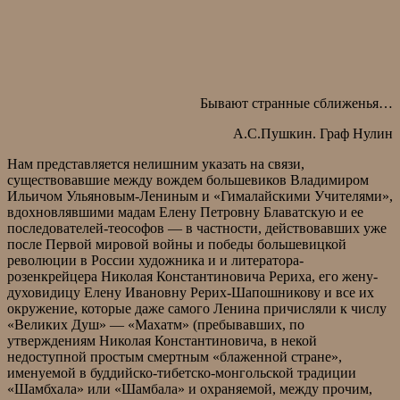
Бывают странные сближенья…
А.С.Пушкин. Граф Нулин
Нам представляется нелишним указать на связи,
существовавшие между вождем большевиков Владимиром
Ильичом Ульяновым-Лениным и «Гималайскими Учителями»,
вдохновлявшими мадам Елену Петровну Блаватскую и ее
последователей-теософов — в частности, действовавших уже
после Первой мировой войны и победы большевицкой
революции в России художника и и литератора-
розенкрейцера Николая Константиновича Рериха, его жену-
духовидицу Елену Ивановну Рерих-Шапошникову и все их
окружение, которые даже самого Ленина причисляли к числу
«Великих Душ» — «Махатм» (пребывавших, по
утверждениям Николая Константиновича, в некой
недоступной простым смертным «блаженной стране»,
именуемой в буддийско-тибетско-монгольской традиции
«Шамбхала» или «Шамбала» и охраняемой, между прочим,