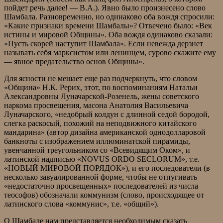
пойдет речь далее! — В.А.). Явно было произнесено слово
Шамбала. Разновременно, но одинаково оба вождя спросили:
«Какие признаки времени Шамбалы»? Отвечено было: «Век
истины и мировой Общины». Оба вождя одинаково сказали:
«Пусть скорей наступит Шамбала». Если невежда дерзнет
называть себя марксистом или ленинцем, сурово скажите ему
— явное предательство основ Общины».
Для ясности не мешает еще раз подчеркнуть, что словом
«Община» Н.К. Рерих, этот, по воспоминаниям Натальи
Александровны Луначарской-Розенель, жены советского
наркома просвещения, масона Анатолия Васильевича
Луначарского, «недобрый колдун с длинной седой бородой,
слегка раскосый, похожий на неподвижного китайского
мандарина» (автор дизайна американской однодолларовой
банкноты с изображением иллюминатской пирамиды,
увенчанной треугольником со «Всевидящим Оком», и
латинской надписью «NOVUS ORDO SECLORUM», т.е.
«НОВЫЙ МИРОВОЙ ПОРЯДОК»), и его последователи (в
несколько завуалированной форме, чтобы не отпугивать
«недостаточно просвещенных» последователей из числа
теософов) обозначали коммунизм (слово, происходящее от
латинского слова «коммунис», т.е. «общий»).
О Шамбале нам представляется необходимым сказать