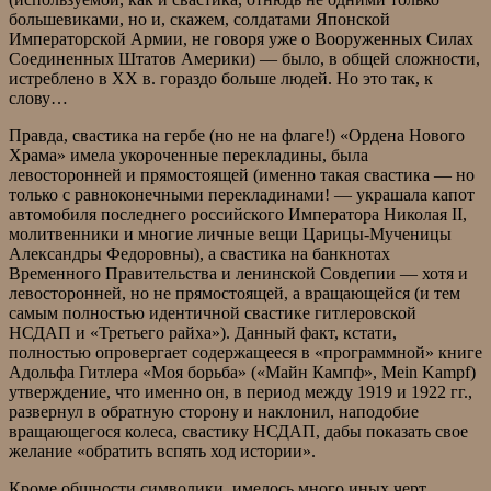
большевиками, но и, скажем, солдатами Японской
Императорской Армии, не говоря уже о Вооруженных Силах
Соединенных Штатов Америки) — было, в общей сложности,
истреблено в ХХ в. гораздо больше людей. Но это так, к
слову…
Правда, свастика на гербе (но не на флаге!) «Ордена Нового
Храма» имела укороченные перекладины, была
левосторонней и прямостоящей (именно такая свастика — но
только с равноконечными перекладинами! — украшала капот
автомобиля последнего российского Императора Николая II,
молитвенники и многие личные вещи Царицы-Мученицы
Александры Федоровны), а свастика на банкнотах
Временного Правительства и ленинской Совдепии — хотя и
левосторонней, но не прямостоящей, а вращающейся (и тем
самым полностью идентичной свастике гитлеровской
НСДАП и «Третьего райха»). Данный факт, кстати,
полностью опровергает содержащееся в «программной» книге
Адольфа Гитлера «Моя борьба» («Майн Кампф», Mein Kampf)
утверждение, что именно он, в период между 1919 и 1922 гг.,
развернул в обратную сторону и наклонил, наподобие
вращающегося колеса, свастику НСДАП, дабы показать свое
желание «обратить вспять ход истории».
Кроме общности символики, имелось много иных черт,