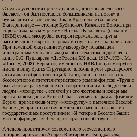
С целью ускорения процесса ликвидации «человеческого
балласта» он был поставлен большевиками на поток» в
буквальном смысле слова. Так, в Краснодаре (бывшем
Екатеринодаре — столице Кубанского Казачьего Войска при
«проклятом царском режиме Николая Кровавого»)в здании
НКВД стояла мясорубка, которая перемалывала трупы
расстрелянных «врагов народа» и спускала их в канализацию.
При немецкой оккупации эту мясорубку показывали
иностранным журналистам (см. обо всем этом подробнее в
книге Б.С. Пушкарева «Две России ХХ века. 1917-1993». М.,
«Посев», 2008). Вероятно, именно эту НКВД-шную мсорубку
имели в виду братья Стругацкие, вложив в уста арканарского
алхимика-изобретателя отца Кабани, одного из героев их
бессмертного антитоталитаристского романа-фэнтези «Трудно
быть богом» рассуждение об изобретенной им на беду себе и
людям «мясокрутке», отнятой у него жестоким и коварным
орлом нашим доном Рэбой (Рэба — явная анаграмма фамилии
Берия), применяющим эту «мясокрутку» в пыточной Веселой
Башне для приготовления нежнейшего мясного фарша из
государственных преступников: «И теперь в Веселой Башне
мясной фарш делает. Очень, говорят, способствует…».
А теперь процитируем современного отечественного
историка ариософии Андрея Викторовича Кондратьева,