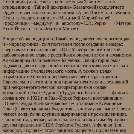
Писанием» (или, если угодно, «Новым Заветом» — по
отношению к «Тайной доктрине» Блаватской) оккультного
Ордена, известного под названием «Агни Йоги» или «Живой
Этики», «надиктованным» Махатмой Морией своей
«пророчице», «медиуму» и «апостолу» Е.И. Рерих — «Матери
Агни Йоги» (а то и «Матери Мира»).
Вопрос об экспедиции в Шамбалу недавнего «черносотенца»
и «мирискусника» был поставлен после создания в недрах
сверхсекретного спецотдела ОГПУ нейроэнергетической
лаборатории во главе с российским оккультистом и космистом
Александром Васильевичем Барченко. Лаборатория была
задумана для исследований возможности взглядом считывать
информацию с человеческого мозга. А также в целях
разработки технологий передачи мыслей на расстоянии.
Параллельно с этим или под прикрытием этих исследований
при нейроэнергетической лаборатории был создан
московский центр «Единого Трудового Братства» — филиала
созданного в 1922 г. в Нью-Йорке Рерихом, возглавившим
«Орден Будды Всепобеждающего» и тайный «Всемирный
Союз (Совет) западных буддистов», упомянутые выше. Среди
членов ложи были крупные американские промышленники,
финансисты, ученые, влиятельные политики (сам Рерих был
другом президента США Герберта Гувера). А филиал (или,
наоборот, «голова») этого тайного общества, под названием