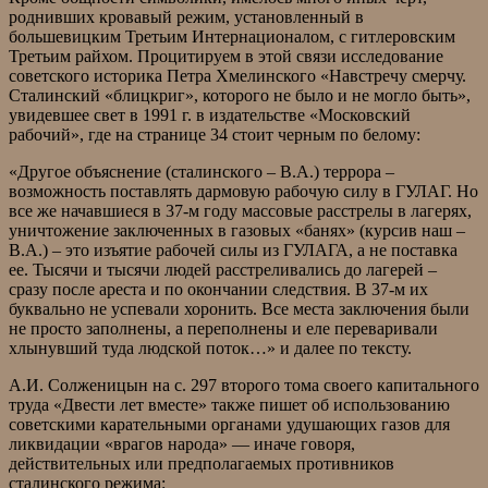
роднивших кровавый режим, установленный в
большевицким Третьим Интернационалом, с гитлеровским
Третьим райхом. Процитируем в этой связи исследование
советского историка Петра Хмелинского «Навстречу смерчу.
Сталинский «блицкриг», которого не было и не могло быть»,
увидевшее свет в 1991 г. в издательстве «Московский
рабочий», где на странице 34 стоит черным по белому:
«Другое объяснение (сталинского – В.А.) террора –
возможность поставлять дармовую рабочую силу в ГУЛАГ. Но
все же начавшиеся в 37-м году массовые расстрелы в лагерях,
уничтожение заключенных в газовых «банях» (курсив наш –
В.А.) – это изъятие рабочей силы из ГУЛАГА, а не поставка
ее. Тысячи и тысячи людей расстреливались до лагерей –
сразу после ареста и по окончании следствия. В 37-м их
буквально не успевали хоронить. Все места заключения были
не просто заполнены, а переполнены и еле переваривали
хлынувший туда людской поток…» и далее по тексту.
А.И. Солженицын на с. 297 второго тома своего капитального
труда «Двести лет вместе» также пишет об использованию
советскими карательными органами удушающих газов для
ликвидации «врагов народа» — иначе говоря,
действительных или предполагаемых противников
сталинского режима: