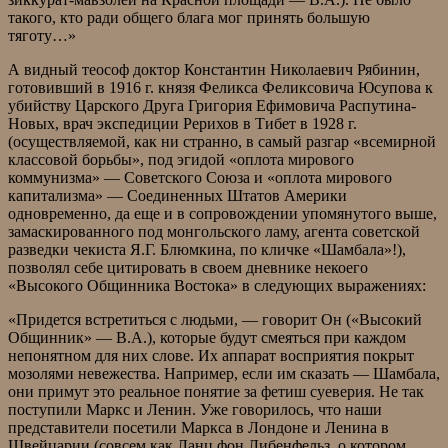
такого, кто ради общего блага мог принять большую
тяготу…»
А видный теософ доктор Константин Николаевич Рябинин,
готовивший в 1916 г. князя Феликса Феликсовича Юсупова к
убийству Царского Друга Григория Ефимовича Распутина-
Новых, врач экспедиции Рерихов в Тибет в 1928 г.
(осуществляемой, как ни странно, в самый разгар «всемирной
классовой борьбы», под эгидой «оплота мирового
коммунизма» — Советского Союза и «оплота мирового
капитализма» — Соединенных Штатов Америки
одновременно, да еще и в сопровождении упомянутого выше,
замаскированного под монгольского ламу, агента советской
разведки чекиста Я.Г. Блюмкина, по кличке «Шамбала»!),
позволял себе цитировать в своем дневнике некоего
«Высокого Общинника Востока» в следующих выражениях:
«Придется встретиться с людьми, — говорит Он («Высокий
Общинник» — В.А.), которые будут смеяться при каждом
непонятном для них слове. Их аппарат восприятия покрыт
мозолями невежества. Например, если им сказать — Шамбала,
они примут это реальное понятие за фетиш суеверия. Не так
поступили Маркс и Ленин. Уже говорилось, что наши
представители посетили Маркса в Лондоне и Ленина в
Швейцарии (совсем как Ланц фон Либенфельз, о котором