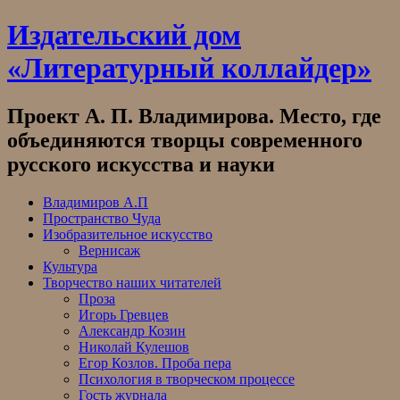
Skip
Издательский дом
to
content
«Литературный коллайдер»
Проект А. П. Владимирова. Место, где
объединяются творцы современного
русского искусства и науки
Владимиров А.П
Пространство Чуда
Изобразительное искусство
Вернисаж
Культура
Творчество наших читателей
Проза
Игорь Гревцев
Александр Козин
Николай Кулешов
Егор Козлов. Проба пера
Психология в творческом процессе
Гость журнала