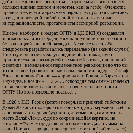
добиться мирового господства — припечатать всю планету
большевицкими серпом и молотом, как на гербе «Отечества
пролетариев всего мира», «земшарной республики Советов»,
о создании которой любой ценой мечтали пламенные
интернационалисты, протагонисты всемирной революции.
Или же, наоборот, в недрах ОГПУ и ЦК ВКП(б) создавался
тайный оккультный Орден, мимикрирующий под операцию
большевицкой внешней разведки. А скорее всего, оба
спецпроекта разрабатывались параллельно (на всякий случай).
По ходу изменения международной обстановки, смены
приоритетом на «всемирной шахматной доске», сменивший
фанатика «немедленной перманентной революции во что бы
то ни стало» Троцкого новый большевицкий лидер — Иосиф
Виссарионович Сталин — «прикрыл» и Бокия, и Барченко, и
Енукидзе, и все их «Е.Т.Б.»…, освободив тем самым Орден от
ставшей слишком назойливой, в новых условиях, опеки
ОГПУ. Но это произошло позднее…
В 1926 г. Н.К. Рерих (кстати говоря, не принятый тибетским
Далай-Ламой, от которого он явно ожидал утверждения себя в
сане «главы западных буддистов, а возможно, сам метил на
место Далай-Ламы, судя по сохранившейся картине, на
которой «Фуяма» представлен в облачении Далай-Ламы на
фоне Поталы — дворца последнего в столице Тибета Лхасе)