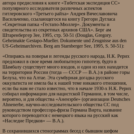
автора предисловия к книге «Тибетская экспедиция СС»
популярного исследователя различных аспектов
гитлеровского «Третьего райха» Андрея Вячеславовича
Васильченко, ссылающегося на книгу Грегори Дугласа
«Секретная папка «Гестапо-Мюллер». Документы и
свидетельства из секретных архивов США». Берг ам
Штаренбергер Зее, 1995, стр. 50-51 (Douglas, Gregory.
Geheimakte Gestapo-Mueller. Dokumente und Zеugnisse aus den
US-Geheimarchiven. Berg am Starnberger See, 1995, S. 50-51):
«Опираясь на поверья и легенды русского народа, Н.К. Рерих
предложил в свое время любопытную гипотезу, будто в
Шамбалу существует много входов, и один из них находится
на территории России (тогда — СССР — В.А.) в районе горы
Белуха, что на Алтае. Эта сумбурная догадка русского
оккультиста не имела бы к нашей теме никакого отношения,
если бы нам не стало известно, что в начале 1930-х Н.К. Рерих
собирал информацию для нацистской Германии, в том числе,
вероятно, и для общества «Аненэрбе» (организации Deutsches
Ahnenerbe, научно-исследовательского общества СС под
руководством профессора-фриза Германа Вирта, название
которого переводится с немецкого языка на русский как
«Наследие Предков» — В.А.).
В сохранившихся стенограммах бесед с бывшим шефом