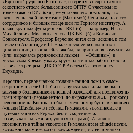
«Единого Трудового Братства», создается в недрах самого
секретного отдела большевицкого ОГПУ. С участием не
только самого Г.И. Бокия, не устававшего повторять, что
назначен на свой пост самим (Махатмой) Лениным, но и его
сотрудников и бывших товарищей по Горному институту. А
также крупных функционеров ВКП(б) — например, Ивана
Михайловича Москвина, члена ЦК ВКП(б) и Комиссии
Совконтроля. Профессор Барченко читал свои лекции, в том
числе об Атлантиде и Шамбале, древней всепланетной
цивилизации, строившейся, якобы, на принципах коммунизма
(или, выражаясь рериховским языком — «Общины»), в
московском Кремле узкому кругу партийных работников во
главе с секретарем ЦИК СССР Авелем Сафроновичем
Енукидзе.
Вероятно, первоначально создание тайной ложи в самом
секретном отделе ОГПУ и ее зарубежных филиалов было
задумано большевицкой внешней разведкой для продвижения
идей мировой (перманентной, по выражению Л.Д. Троцкого)
революции на Восток, чтобы разжечь пожар бунта в колониях
(«знаки Шамбалы» в небе над Гималаями, упоминаемые в
путевых записках Рериха, были, скорее всего,
разведывательными воздушными шарами). А заодно —
проникнуть в тайны укрытой в Гималаях древнейшей науки,
возможно, космического происхождения, и с ее помощью