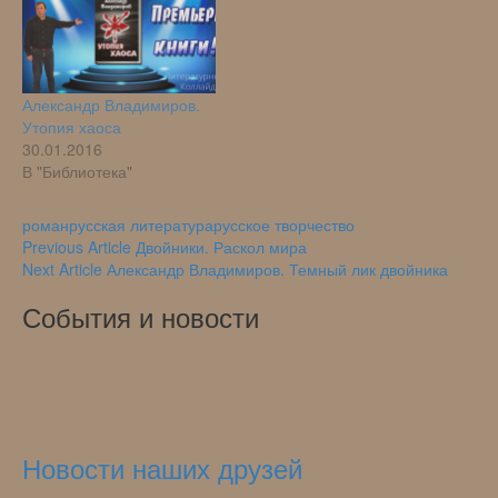
Александр Владимиров.
Утопия хаоса
30.01.2016
В "Библиотека"
роман
русская литература
русское творчество
Навигация
Previous Article
Двойники. Раскол мира
Next Article
Александр Владимиров. Темный лик двойника
по
События и новости
записям
Новости наших друзей