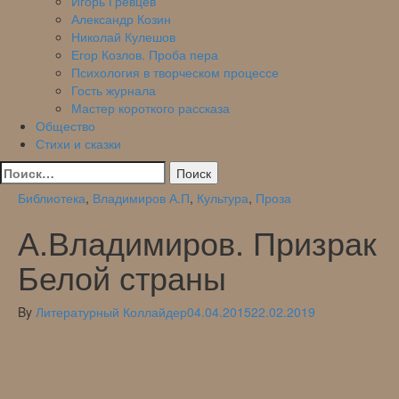
Игорь Гревцев
Александр Козин
Николай Кулешов
Егор Козлов. Проба пера
Психология в творческом процессе
Гость журнала
Мастер короткого рассказа
Общество
Стихи и сказки
Найти:
Библиотека
,
Владимиров А.П
,
Культура
,
Проза
А.Владимиров. Призрак
Белой страны
By
Литературный Коллайдер
04.04.2015
22.02.2019