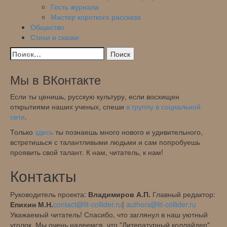
Гость журнала
Мастер короткого рассказа
Общество
Стихи и сказки
Найти:
Мы в ВКонтакте
Если ты ценишь, русскую культуру, если восхищен
открытиями наших ученых, спеши
в группу в социальной
сети
.
Только
здесь
ты познаешь много нового и удивительного,
встретишься с талантливыми людьми и сам попробуешь
проявить свой талант. К нам, читатель, к нам!
Контакты
Руководитель проекта:
Владимиров А.П.
Главный редактор:
Епихин М.Н.
contact@lit-collider.ru
|
authors@lit-collider.ru
Уважаемый читатель! Спасибо, что заглянул в наш уютный
уголок. Мы очень надеемся, что "Литературный коллайдер"