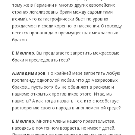
тому же в Германии и многих других европейских
странах легализованы браки между садомитами
(геями), что катастрофически бьет по уровню
рождаемости среди коренного населения. Отовсюду
несется пропаганда о преимуществах межрасовых
браков.
Е.Мюллер
. Вы предлагаете запретить межрасовые
браки и преследовать геев?
А.Владимиров
. По крайней мере запретить любую
пропаганду однополой любви. Что до межрасовых
браков… пусть хотя бы не обвиняют в расизме и
нацизме открытых противников этого. Итак, мы
нацисты? А как тогда назвать тех, кто способствует
растворению своего народа в иноплеменной среде?
Е.Мюллер
. Многие члены нашего правительства,
находясь в почтенном возраста, не имеют детей.
Поэтому и живут по принципу: после нас хоть потоп.